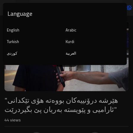
Language
Video
Player
English
Arabic
Turkish
Kurdi
العربية
کوردی
1080p
240p
auto
"هێرشە درۆنییەکان بووەتە هۆی تێکدانی
ئارامیی و پێویستە بەریان پێ بگیردرێت"
44
views