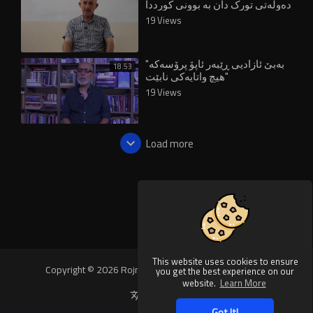
دەوڵەتی تورک دان بە بوونی کورددا
بنێت"
19 Views
"بەبێ ئازادیی ڕێبەر ئاپۆ پرۆسەکە
18:53
هیچ واتایەکی نابێت"
19 Views
Load more
This website uses cookies to ensure
Copyright © 2026 Rojnews Video. All rights reserved.
you get the best experience on our
website.
Learn More
Language
Got It!