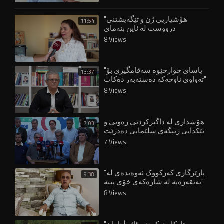
"هۆشیاریی ژن و تێگەیشتنی
11:54
درووست لە ئاین بنەمای
بوونیادنانی نەتەوەیە"
8 Views
"یاسای چوارچێوە سەقامگیری بۆ
13:37
تەواوی ناوچەکە دەستەبەر دەکات"
8 Views
هۆشداری لە داگیرکردنی زەویی و
7:03
تێکدانی ژینگەی سلێمانی دەدرێت
7 Views
"پارێزگاری کەرکووک ئەوەندەی لە
9:38
ئەنقەرەیە لە شارەکەی خۆی نییە"
8 Views