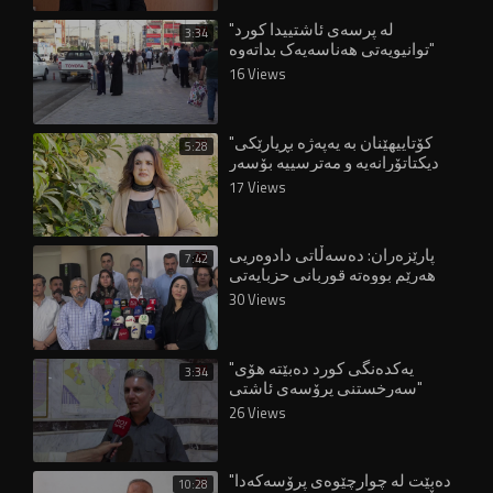
"لە پرسەی ئاشتییدا کورد
3:34
توانیویەتی هەناسەیەک بداتەوە"
16 Views
"کۆتاییهێنان بە یەپەژە بڕیارێکی
5:28
دیکتاتۆرانەیە و مەترسییە بۆسەر
مافەکانی ژنان"
17 Views
پارێزەران: دەسەڵاتی دادوەریی
7:42
هەرێم بووەتە قوربانی حزبایەتی
30 Views
"یەکدەنگی کورد دەبێتە هۆی
3:34
سەرخستنی پرۆسەی ئاشتی"
26 Views
"دەبێت لە چوارچێوەی پرۆسەکەدا
10:28