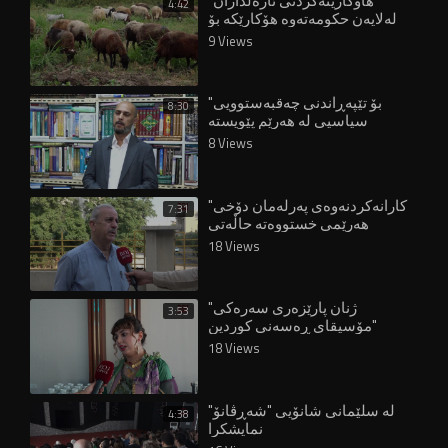
"هاوکارینەکردنی ئاژەڵداران
4:42
لەلایەن حکومەتەوە هۆکارێکە بۆ
چۆڵبوونی گوندەکان"
9 Views
"بۆ تێپەڕاندنی چەقبەستوویی
8:30
سیاسیی لە هەرێم پێویستە
هەڵبژاردن ئەنجام بدرێتەوە"
8 Views
"کارانەکردنەوەی پەرلەمان دۆخی
7:31
هەرێمی خستووەتە حاڵەتی
پاشاگەردانییەوە"
18 Views
"ژنان پارێزەری سەرەکی
3:53
مۆسیقای ڕەسەنی کوردین"
18 Views
لە سلێمانی شانۆیی "شەڕڤانۆ"
4:38
نمایشکرا