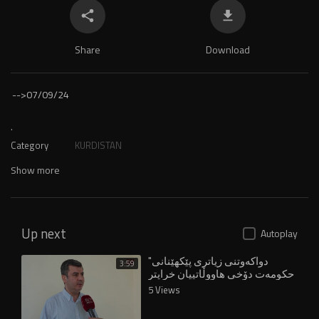
Share
Download
-->
07/09/24
.
Category
KURDISTAN
Show more
Up next
Autoplay
"دواکەوتنی زیاتری پێکهێنانی
3:59
حکومەت دۆخی هاووڵاتییان خراپتر
دەکات"
5 Views