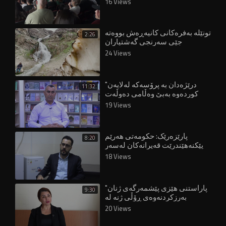
16 Views
تونێلە بەفرەکانی کانیەڕەش بووەتە
2:26
جێی سەرنجی گەشتیاران
24 Views
"درێژەدان بە پرۆسەکە لەلایەن
11:32
کوردەوە بەبێ وەڵامی دەوڵەت
قورسە"
19 Views
پارێزەرێک: حکومەتی هەرێم
8:20
پێکنەهێندرێت قەیرانەکان لەسەر
هاووڵاتییان زیاتر دەبن"
18 Views
"پاراستنی هێزی پێشمەرگەی ژنان
9:30
بەرزکردنەوەی ڕۆڵی ژنە لە
دامەزراوە ئەمنییەکاندا"
20 Views