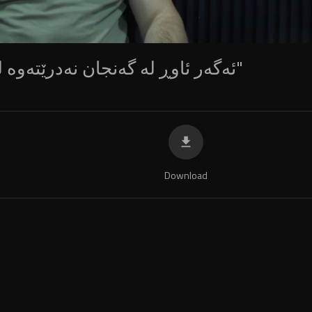
"ئەگەر ئاوڕ لە گەنجان نەدرێتەوە لێشاوی کۆچ دەستپيدەکاتەوە"
Download