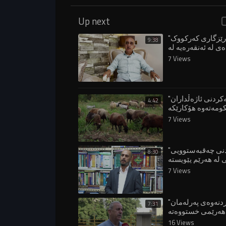
Up next
"پارێزگاری کەرکووک
9:38
ەی لە ئەنقەرەیە لە
7 Views
"هاوکارینەکردنی ئاژەڵداران
4:42
کومەتەوە هۆکارێکە
7 Views
"بۆ تێپەڕاندنی چەقبەستوویی
8:30
لە هەرێم پێویستە
7 Views
"کارانەکردنەوەی پەرلەمان
7:31
هەرێمی خستووەتە
16 Views