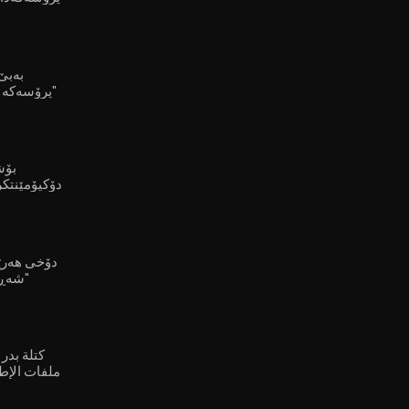
بە بوونی کورددا بنێت"
پرۆسەکە هیچ واتایەکی نابێت"
دۆکیۆمێنتکر
شۆڕشگێڕی کورد هەیە"
شه‌ڕى ناوخۆى لێهاتووه‌"
⁣كتلة بدر
ملفات الإطا