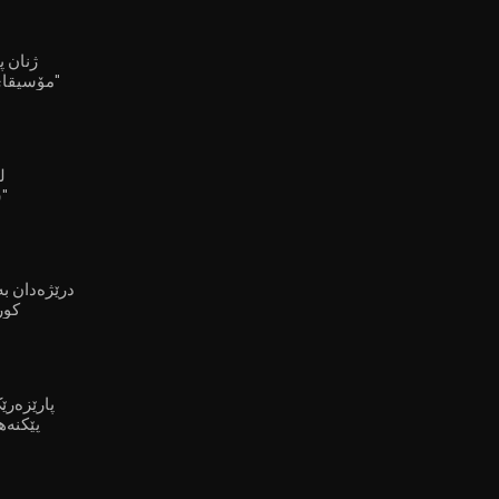
مۆسیقای ڕەسەنی کوردین"
ل
"ش
کور
پارێزەرێ
پێکنەه
لەسەر هاووڵاتییان زیاتر دەبن"