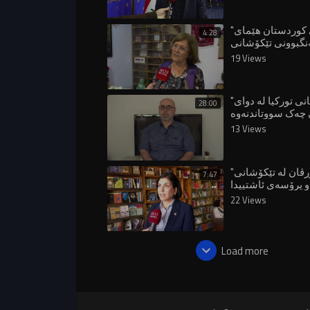
"ژنانی کوردستان هێمای
4:28
نگبوونی تێکۆشانی
نەتەوەیین"
19 Views
"هەنگاوەکانی تورکیا لە دوای
28:00
چەک سووتاندنەوە
دڵخۆشکەر نییە"
13 Views
"ژنانی شەڕڤان لە تێکۆشانی
7:47
 پرۆسەی ئاشتییدا
22 Views
Load more