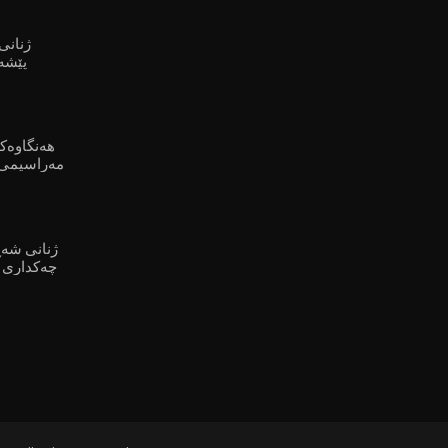
پێشە
مەراسیمی 
چەکداری و
ڕۆڵی سەرەکیان هەبووە"