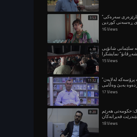
"ژنان پارێزەری سەرەکی
3:53
16 Views
ە سلێمانی شانۆیی
4:38
ەڕڤانۆ" نمایشکرا
15 Views
"درێژەدان بە پرۆسەکە لەلایەن
11:32
دەوە بەبێ وەڵامی
دەوڵەت قورسە"
17 Views
ک: حکومەتی هەرێم
8:20
ێندرێت قەیرانەکان
18 Views