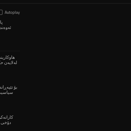
Autoplay
ئەوەند
شارەکەی خۆی نییە"
لەلایەن ح
بۆ چۆڵبوونی گوندەکان"
سیاسیی 
هەڵبژاردن ئەنجام بدرێتەوە"
دۆخی 
حاڵەتی پاشاگەردانییەوە"