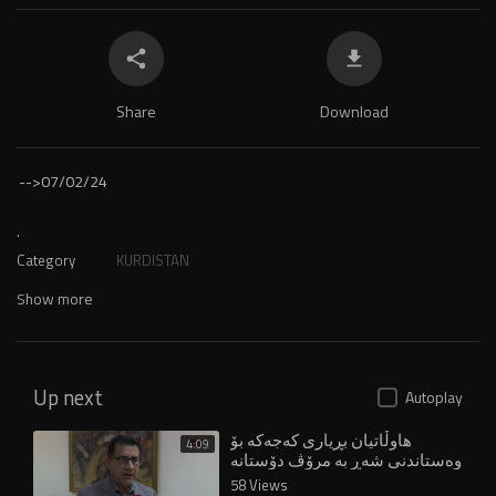
Share
Download
-->
07/02/24
.
Category
KURDISTAN
Show more
Up next
Autoplay
هاوڵاتیان بڕیاری کەجەکە بۆ
4:09
وەستاندنی شەڕ بە مرۆڤ دۆستانە
ناو دەبەن
58 Views