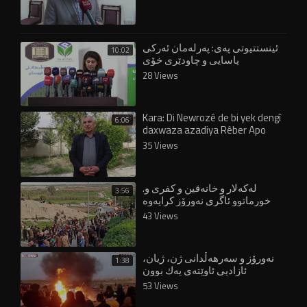
ئینستتیوتی پەی: پەرلەمان ئەرکی
10:02
یاسایی و چاودێری خۆی
جێبەجێنەکردوە
28 Views
Kara: Di Newrozê de bi yek dengî
6:06
daxwaza azadiya Rêber Apo
bikin
35 Views
.⁣لەکەلار و خانەقین و کفری و
3:56
خورماتوو ئاگری نەورۆز کرایەوە
43 Views
نەورۆز و سەرهەڵدانی ژن، ژیان،
1:38
ئازادیی ئاوێتەی یەك بوون
53 Views