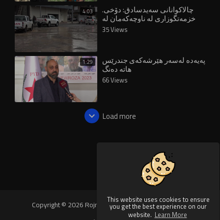
.⁣چالاکوانانى سەیدسادق: دۆخى
4:03
خزمەتگوزارى لە ناوچەکەمان لە
ئاستێکى خراپدایە
35 Views
پەیەدە لەسەر هێرشەکەی جندرێس
1:29
هاتە دەنگ
66 Views
Load more
This website uses cookies to ensure
Copyright © 2026 Rojnews Video. All rights reserved.
you get the best experience on our
website.
Learn More