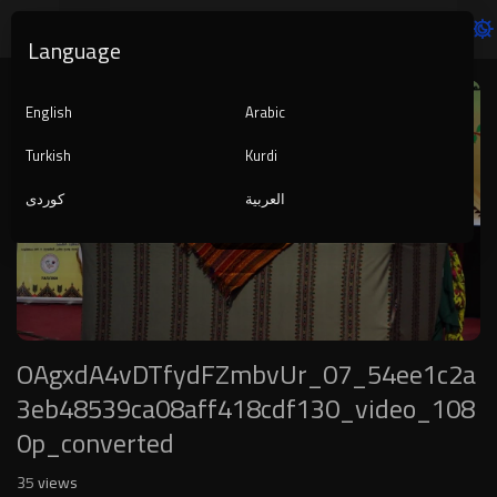
Language
Video
Player
English
Arabic
Turkish
Kurdi
العربية
کوردی
1080p
720p
480p
360p
240p
OAgxdA4vDTfydFZmbvUr_07_54ee1c2a
auto
3eb48539ca08aff418cdf130_video_108
0p_converted
35
views