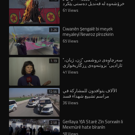
خرۆشەوە لە قەندیل دەستی پێكرد
61 Views
Ciwanên Şengalê bi meşek
3:26
meşaleyî Newroz pîrozkirin
65 Views
"سەرچاوەی دروشمی "ژن، ژیان،
1:19
ئازادیی" بزوتنەوەی ڕزگاریخوازی
کوردە"
41 Views
الآلاف يتوافدون للمشاركة في
12:56
مراسم تشييع شهداء قسد
36 Views
Gerîlaya YJA Starê Zîn Sorxwîn li
2:58
Mexmûrê hate bîranîn
58 Views