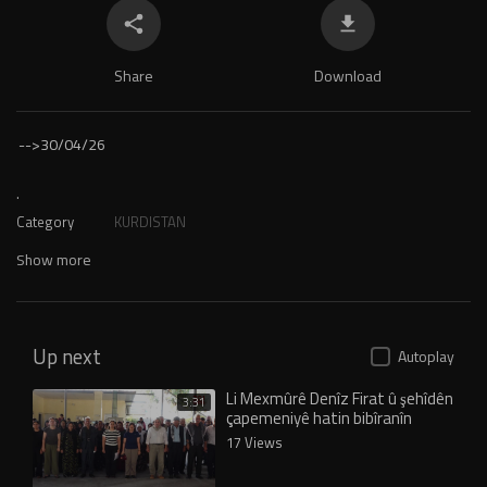
Share
Download
-->
30/04/26
.
Category
KURDISTAN
Show more
Up next
Autoplay
Li Mexmûrê Denîz Firat û şehîdên
3:31
çapemeniyê hatin bibîranîn
17 Views