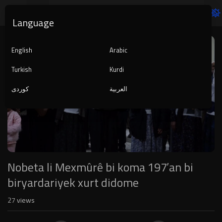
Language
Video
Player
English
Arabic
Turkish
Kurdi
العربية
کوردی
1080p
240p
auto
Nobeta li Mexmûrê bi koma 197’an bi
biryardariyek xurt didome
27
views