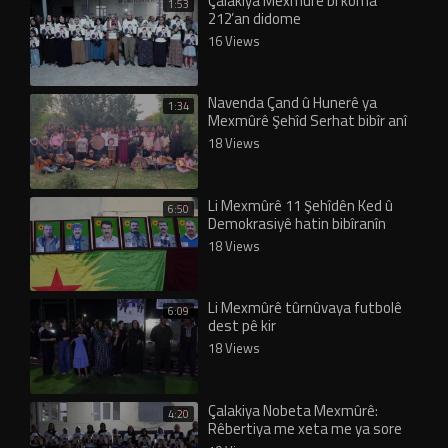
Çalakiya Mexmûrê bi koma
1:53
212’an didome
16 Views
Navenda Çand û Hunerê ya
1:34
Mexmûrê Şehîd Serhat bibîr anî
18 Views
Li Mexmûrê 11 Şehîdên Ked û
6:50
Demokrasiyê hatin bibîranîn
18 Views
Li Mexmûrê tûrnûvaya futbolê
6:09
dest pê kir
18 Views
Çalakiya Nobeta Mexmûrê:
4:20
Rêbertiya me xeta me ya sore