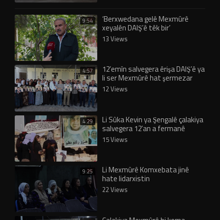
‘Berxwedana gelê Mexmûrê
9:54
xeyalên DAIŞ’ê têk bir’
13 Views
12’emîn salvegera êrişa DAIŞ’ê ya
4:57
li ser Mexmûrê hat şermezar
kirin
12 Views
Li Sûka Kevin ya Şengalê çalakiya
4:29
salvegera 12’an a fermanê
didome
15 Views
Li Mexmûrê Komxebata jinê
9:25
hate lidarxistin
22 Views