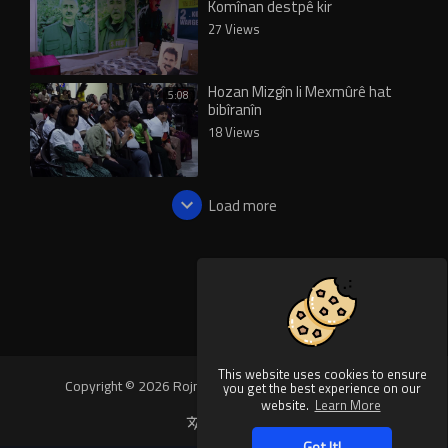
Komînan destpê kir
27 Views
Hozan Mizgîn li Mexmûrê hat
5:08
bibîranîn
18 Views
Load more
This website uses cookies to ensure
Copyright © 2026 Rojnews Video. All rights reserved.
you get the best experience on our
website.
Learn More
Language
Got It!