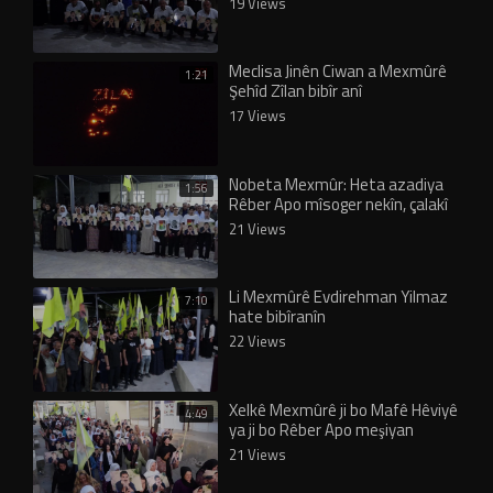
19 Views
Meclisa Jinên Ciwan a Mexmûrê
1:21
Şehîd Zîlan bibîr anî
17 Views
Nobeta Mexmûr: Heta azadiya
1:56
Rêber Apo mîsoger nekîn, çalakî
wê dewam bike
21 Views
Li Mexmûrê Evdirehman Yilmaz
7:10
hate bibîranîn
22 Views
Xelkê Mexmûrê ji bo Mafê Hêviyê
4:49
ya ji bo Rêber Apo meşiyan
21 Views