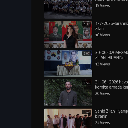
sore
19 Views
1-7-2026-biranin
4:37
zilan
18 Views
30-062026MEXM
6:07
ZILAN-BIRANINn
12 Views
31-06_2026 hevb
1:56
komita amade kar
pesbirak sehid den
20 Views
Şehîd Zîlan li Şen
5:42
bîranîn
24 Views