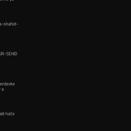
a-shahid-
UR-SEHID
erdevke
 a
iz firatt
galê hate