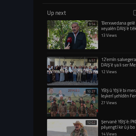
Up next
‘Berxwedana gel
9:54
xeyalên DAIŞ’ê têk 
13 Views
12’emîn salvegera
4:57
DAIŞ’ê ya li ser 
şermezar kirin
12 Views
YBŞ û YJŞ’ê bi me
10:27
leşkerî şehîdên Fe
anîn
27 Views
Şervanê YBŞ’ê: PKK
12:02
pêşengtî kir û ji b
ketin
14 Views