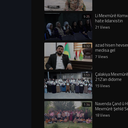
Li Mexmûrê Komxe
9:25
hate lidarxistin
21 Views
azad hisen hevse
9:32
meclisa gel
7 Views
Çalakiya Mexmûrê
1:53
212’an didome
15 Views
Navenda Çand û H
1:34
Mexmûrê Şehîd Se
anî
18 Views