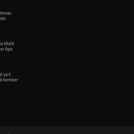
rehman
nîn
 bo Mafê
ber Apo
 ya li
 li hember
bûlkirin’