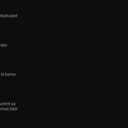
bata jinê
roke
 bi koma
unerê ya
rhat bibîr