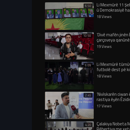
Li Mexmûrê 11 Şe
6:50
û Demokrasiyê ha
bibîranîn
18 Views
‘Divê mafên jinên Ê
10:50
çarçoveya qanûnê
parastin’
19 Views
Li Mexmûrê tûrnû
6:09
futbolê dest pê ki
18 Views
‘Nivîskarên ciwan
2:45
rastiya êşên Êzidi
dikin’
17 Views
Çalakiya Nobeta 
4:20
Rêbertiya me xet