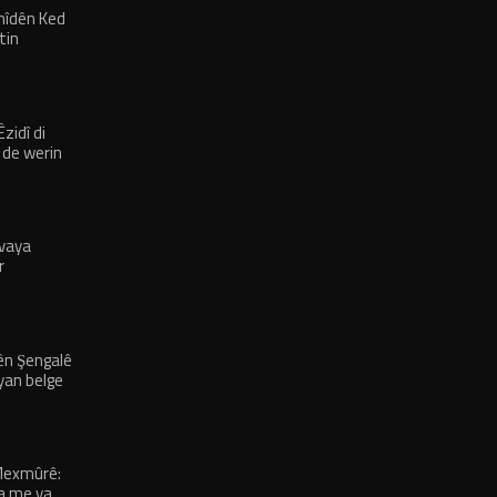
hîdên Ked
tin
zidî di
 de werin
vaya
r
 ên Şengalê
yan belge
Mexmûrê:
a me ya