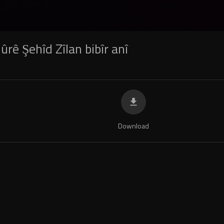
rê Şehîd Zîlan bibîr anî
Download