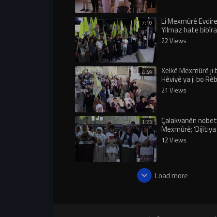
Li Mexmûrê Evdi
7:10
Yilmaz hate bibîra
22 Views
Xelkê Mexmûrê ji
4:49
Hêviyê ya ji bo Rê
meşiyan
21 Views
Çalakvanên nobetê
1:23
Mexmûrê; ‘Dijîtiya
Rêber Apo nayê qe
12 Views
Load more