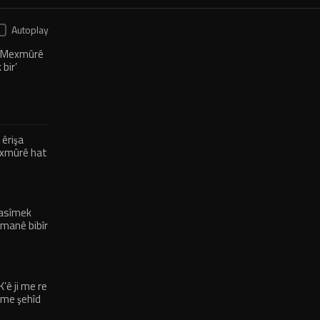
Autoplay
ê Mexmûrê
bir’
 êrişa
Mexmûrê hat
rasîmek
rmanê bibîr
’ê ji me re
o me şehîd