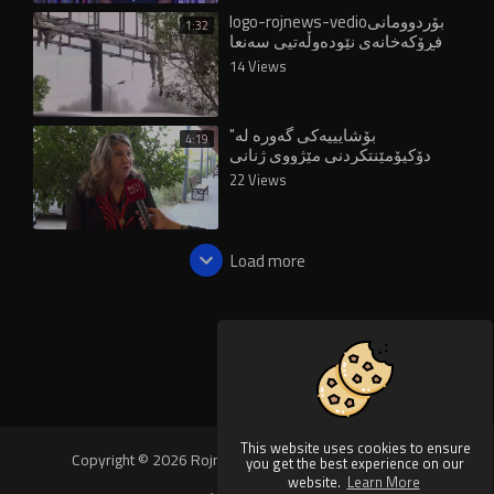
logo-rojnews-vedioبۆردوومانی
1:32
فڕۆکەخانەی نێودەوڵەتیی سەنعا
کرا
14 Views
"بۆشایییەکی گەورە لە
4:19
دۆکیۆمێنتکردنی مێژووی ژنانی
شۆڕشگێڕی کورد هەیە"
22 Views
Load more
This website uses cookies to ensure
Copyright © 2026 Rojnews Video. All rights reserved.
you get the best experience on our
website.
Learn More