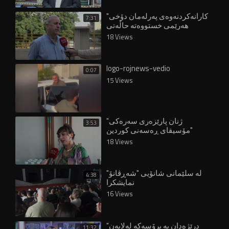
"کارانەکردنەوەی پەرلەمان دۆخی
7:31
هەرێمی خستووەتە حاڵەتی
پاشاگەردانییەوە"
18 Views
logo-rojnews-vedio
0:07
15 Views
"ژنان پارێزەری سەرەکی
3:53
مۆسیقای ڕەسەنی کوردین"
18 Views
لە سلێمانی شانۆیی "شەڕڤانۆ"
4:38
نمایشکرا
16 Views
"درێژەدان بە پرۆسەکە لەلایەن
11:32