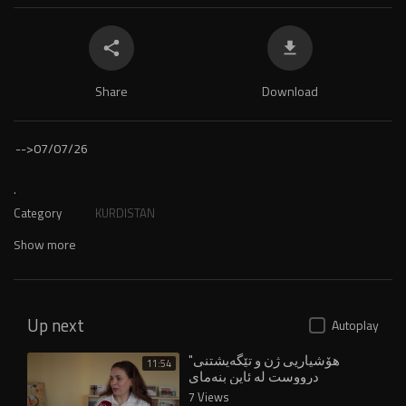
Share
Download
-->
07/07/26
.
Category
KURDISTAN
Show more
Up next
Autoplay
"هۆشیاریی ژن و تێگەیشتنی
11:54
درووست لە ئاین بنەمای
بوونیادنانی نەتەوەیە"
7 Views