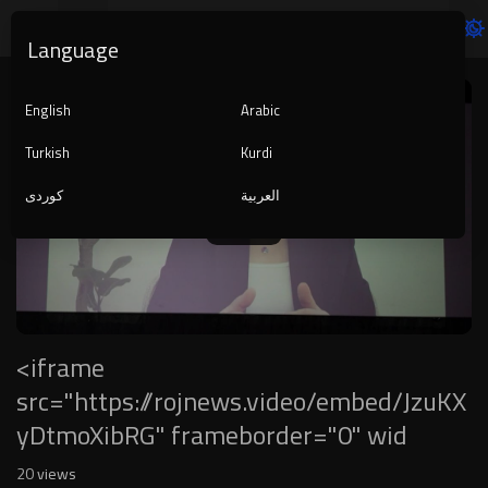
Language
Video
Player
English
Arabic
Turkish
Kurdi
العربية
کوردی
1080p
240p
auto
<iframe
src="https://rojnews.video/embed/JzuKX
yDtmoXibRG" frameborder="0" wid
20
views