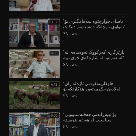
"یاسای چوارچێوە سەقامگیری بۆ
13:37
تەواوی ناوچەکە دەستەبەر دەکات"
7 Views
"پارێزگاری کەرکووک ئەوەندەی لە
9:38
ئەنقەرەیە لە شارەکەی خۆی نییە"
8 Views
"هاوکارینەکردنی ئاژەڵداران
4:42
لەلایەن حکومەتەوە هۆکارێکە بۆ
چۆڵبوونی گوندەکان"
9 Views
"بۆ تێپەڕاندنی چەقبەستوویی
8:30
سیاسیی لە هەرێم پێویستە
هەڵبژاردن ئەنجام بدرێتەوە"
8 Views