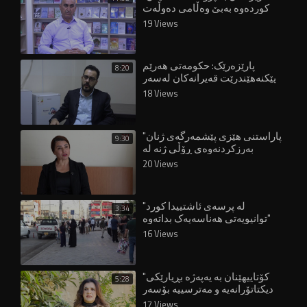
کوردەوە بەبێ وەڵامی دەوڵەت
قورسە"
19 Views
پارێزەرێک: حکومەتی هەرێم
8:20
پێکنەهێندرێت قەیرانەکان لەسەر
هاووڵاتییان زیاتر دەبن"
18 Views
"پاراستنی هێزی پێشمەرگەی ژنان
9:30
بەرزکردنەوەی ڕۆڵی ژنە لە
دامەزراوە ئەمنییەکاندا"
20 Views
"لە پرسەی ئاشتییدا کورد
3:34
توانیویەتی هەناسەیەک بداتەوە"
16 Views
"کۆتاییهێنان بە یەپەژە بڕیارێکی
5:28
دیکتاتۆرانەیە و مەترسییە بۆسەر
مافەکانی ژنان"
17 Views