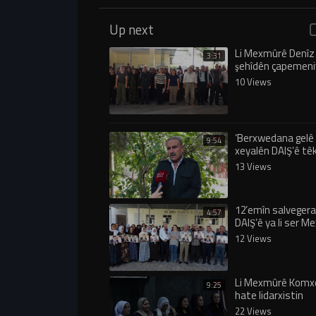
Up next
Li Mexmûrê Denîz 
3:31
şehîdên çapemeni
bibîranîn
10 Views
‘Berxwedana gel
9:54
xeyalên DAIŞ’ê têk 
13 Views
12’emîn salvegera
4:57
DAIŞ’ê ya li ser 
şermezar kirin
12 Views
Li Mexmûrê Komxe
9:25
hate lidarxistin
22 Views