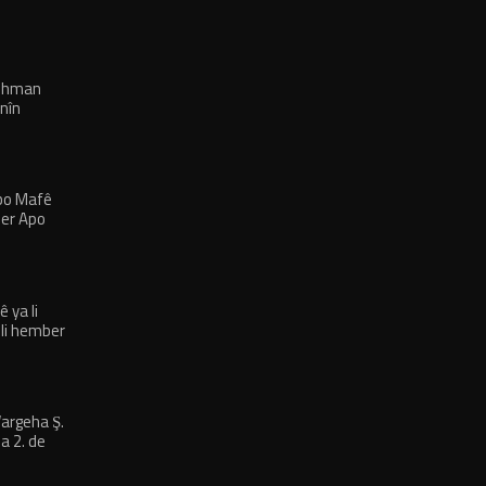
rehman
nîn
 bo Mafê
ber Apo
 ya li
 li hember
bûlkirin’
argeha Ş.
a 2. de