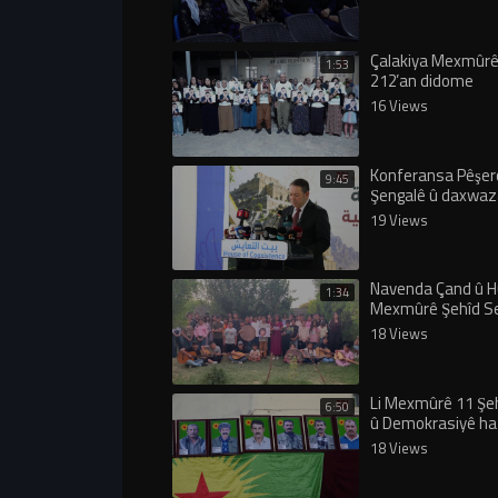
Çalakiya Mexmûrê
1:53
212’an didome
16 Views
Konferansa Pêşer
9:45
Şengalê û daxwaz
rêveberiyeke ser
19 Views
lidarxistin
Navenda Çand û H
1:34
Mexmûrê Şehîd Se
anî
18 Views
Li Mexmûrê 11 Şe
6:50
û Demokrasiyê ha
bibîranîn
18 Views