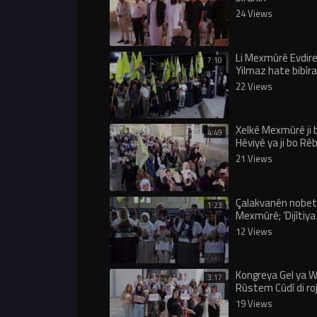
24 Views
Li Mexmûrê Evdi
7:10
Yilmaz hate bibîra
22 Views
Xelkê Mexmûrê ji
4:49
Hêviyê ya ji bo Rê
meşiyan
21 Views
Çalakvanên nobetê
1:23
Mexmûrê; ‘Dijîtiya
Rêber Apo nayê qe
12 Views
Kongreya Gel ya W
3:17
Rûstem Cûdî di roj
dewam dike
19 Views