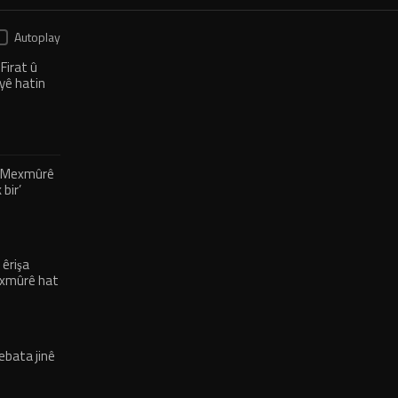
Autoplay
Firat û
yê hatin
ê Mexmûrê
bir’
 êrişa
Mexmûrê hat
bata jinê