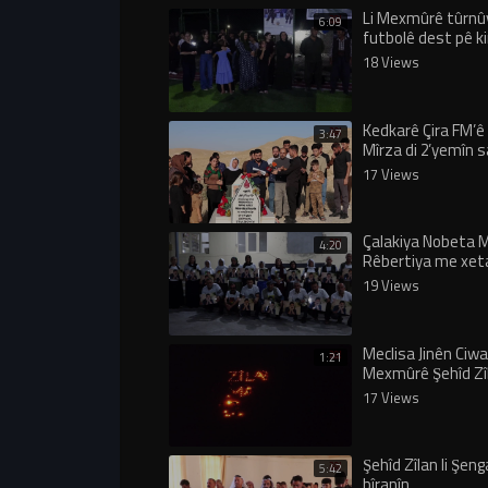
Li Mexmûrê tûrnû
6:09
futbolê dest pê ki
18 Views
Kedkarê Çira FM’ê
3:47
Mîrza di 2’yemîn 
şehadeta xwe de 
17 Views
bibîranîn
Çalakiya Nobeta 
4:20
Rêbertiya me xet
sore
19 Views
Meclisa Jinên Ciwa
1:21
Mexmûrê Şehîd Zîl
anî
17 Views
Şehîd Zîlan li Şen
5:42
bîranîn