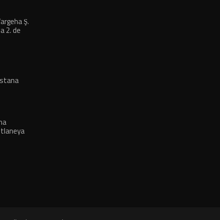
argeha Ş.
a 2. de
istana
kî derçûn
ha
tlaneya