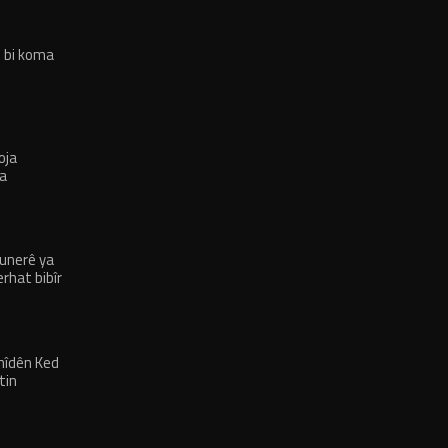
 bi koma
oja
a
bixwe hate
unerê ya
rhat bibîr
hîdên Ked
tin