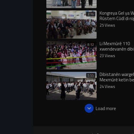
Kongreya Gel ya W
2:16
Rûstem Cûdî di roj
dewam dike
25 Views
Li Mexmûrê 110
8:12
xwendevanên dib
amadeyî bi şahiye
23 Views
Dibistanên warge
5:55
Mexmûrê ketin be
havînê
24 Views
Load more