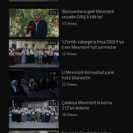
‘Berxwedana gelê Mexmûrê
9:54
xeyalên DAIŞ’ê têk bir’
13 Views
12’emîn salvegera êrişa DAIŞ’ê ya
4:57
li ser Mexmûrê hat şermezar
kirin
12 Views
Li Mexmûrê Komxebata jinê
9:25
hate lidarxistin
22 Views
Çalakiya Mexmûrê bi koma
1:53
212’an didome
16 Views