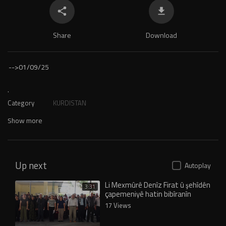
Share
Download
-->
01/09/25
.
Category
KURDISTAN
Show more
Up next
Autoplay
Li Mexmûrê Denîz Firat û şehîdên
3:31
çapemeniyê hatin bibîranîn
17 Views