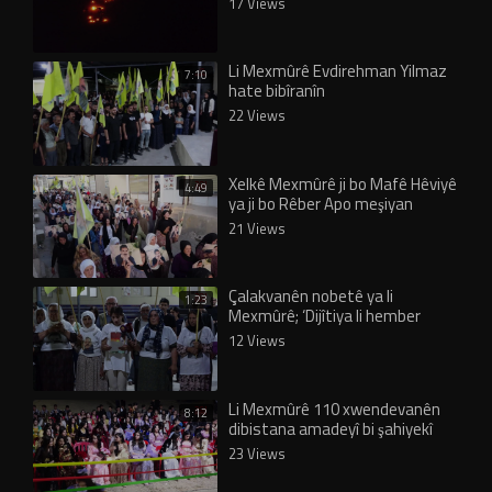
17 Views
Li Mexmûrê Evdirehman Yilmaz
7:10
hate bibîranîn
22 Views
Xelkê Mexmûrê ji bo Mafê Hêviyê
4:49
ya ji bo Rêber Apo meşiyan
21 Views
Çalakvanên nobetê ya li
1:23
Mexmûrê; ‘Dijîtiya li hember
Rêber Apo nayê qebûlkirin’
12 Views
Li Mexmûrê 110 xwendevanên
8:12
dibistana amadeyî bi şahiyekî
derçûn
23 Views