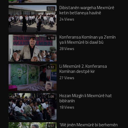
Dibistanên wargeha Mexmûrê
5:55
ketin betlaneya havînê
24 Views
Konferansa Komînan ya 2’emîn
4:18
ya li Mexmûrê bi dawî bû
28 Views
Li Mexmûrê 2. Konferansa
5:32
Komînan destpê kir
27 Views
Hozan Mizgîn li Mexmûrê hat
5:08
bibîranîn
18 Views
‘Wê jinên Mexmûrê bi berhemên
4:57