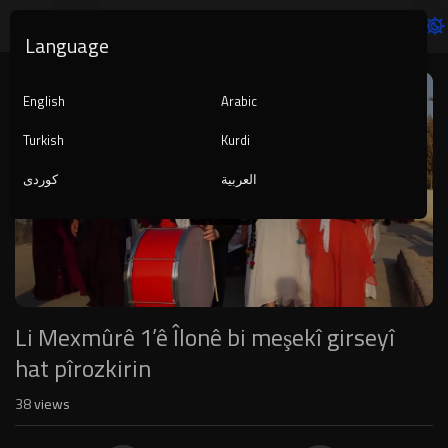
Language
Video
Player
English
Arabic
Turkish
Kurdi
العربية
کوردی
1080p
240p
auto
Li Mexmûrê 1’ê Îlonê bi meşekî girseyî
hat pîrozkirin
38
views