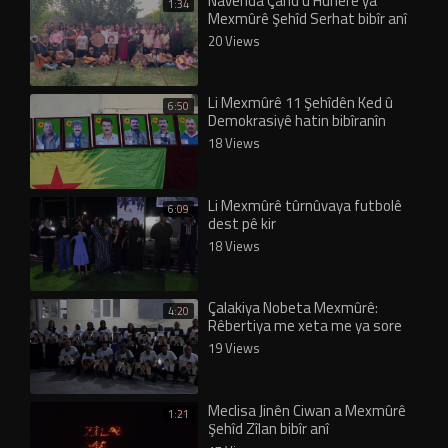
Navenda Çand û Hunerê ya
1:34
Mexmûrê Şehîd Serhat bibîr anî
20 Views
Li Mexmûrê 11 Şehîdên Ked û
6:50
Demokrasiyê hatin bibîranîn
18 Views
Li Mexmûrê tûrnûvaya futbolê
6:09
dest pê kir
18 Views
Çalakiya Nobeta Mexmûrê:
4:20
Rêbertiya me xeta me ya sore
19 Views
Meclisa Jinên Ciwan a Mexmûrê
1:21
Şehîd Zîlan bibîr anî