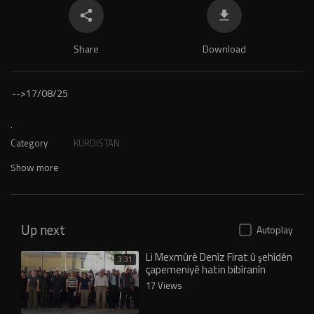
Share
Download
-->
17/08/25
.
Category
KURDISTAN
Show more
Up next
Autoplay
Li Mexmûrê Denîz Firat û şehîdên
3:31
çapemeniyê hatin bibîranîn
17 Views