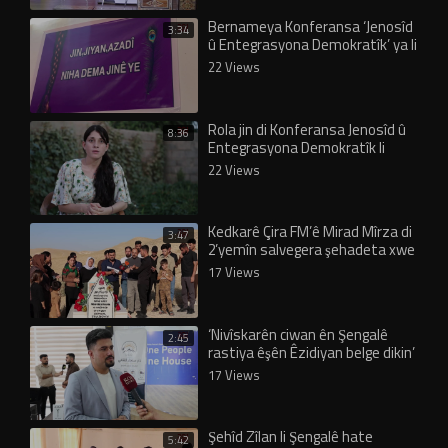
Bernameya Konferansa ‘Jenosîd
3:34
û Entegrasyona Demokratîk’ ya li
Şengalê eşkere bû
22 Views
Rola jin di Konferansa Jenosîd û
8:36
Entegrasyona Demokratîk li
Şengalê de
22 Views
Kedkarê Çira FM’ê Mirad Mîrza di
3:47
2’yemîn salvegera şehadeta xwe
de hate bibîranîn
17 Views
‘Nivîskarên ciwan ên Şengalê
2:45
rastiya êşên Êzidiyan belge dikin’
17 Views
Şehîd Zîlan li Şengalê hate
5:42