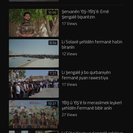
Şervanên YJŞ-YBŞ’ê: Emê
10:00
Şengalê biparêzin
17 Views
Li Solaxê şehîdên fermanê hatin
9:34
bîranîn
12 Views
Li Şengalê ji bo qurbaniyên
1:21
fermanê jiyan rawestiya
17 Views
YBŞ û YJŞ’ê bi merasîmek leşkerî
10:27
şehîdên Fermanê bibîr anîn
27 Views