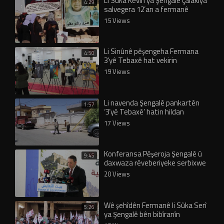
Li Sûka Kevin ya Şengalê çalakiya
4:29
salvegera 12’an a fermanê
didome
15 Views
Li Sinûnê pêşengeha Fermana
4:50
3’yê Tebaxê hat vekirin
19 Views
Li navenda Şengalê pankartên
1:57
‘3’yê Tebaxê’ hatin hildan
17 Views
Konferansa Pêşeroja Şengalê û
9:45
daxwaza rêveberiyeke serbixwe
hate lidarxistin
20 Views
Wê şehîdên Fermanê li Sûka Serî
5:26
ya Şengalê bên bibîranîn