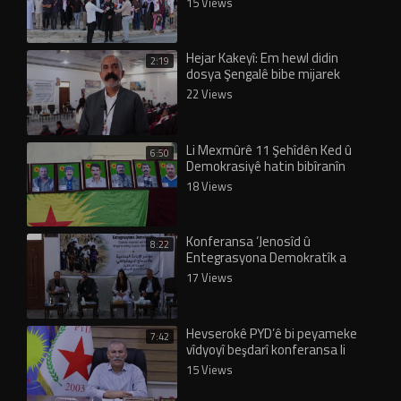
15 Views
Hejar Kakeyî: Em hewl didin
2:19
dosya Şengalê bibe mijarek
navdewletî
22 Views
Li Mexmûrê 11 Şehîdên Ked û
6:50
Demokrasiyê hatin bibîranîn
18 Views
Konferansa ‘Jenosîd û
8:22
Entegrasyona Demokratîk a
Şengalê’ bi panela 3’yemîn
17 Views
bidawî…
Hevserokê PYD’ê bi peyameke
7:42
vîdyoyî beşdarî konferansa li
Şengalê bû
15 Views