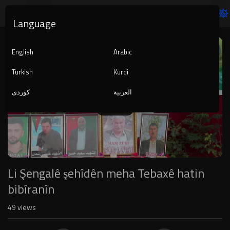
Language
Video
Player
English
Arabic
Turkish
Kurdi
العربية
کوردی
1080p
240p
auto
Li Şengalê şehîdên meha Tebaxê hatin
bibîranîn
49
views