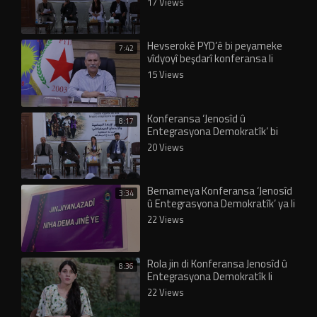
17 Views
bidawî…
Hevserokê PYD’ê bi peyameke
7:42
vîdyoyî beşdarî konferansa li
Şengalê bû
15 Views
Konferansa ‘Jenosîd û
8:17
Entegrasyona Demokratîk’ bi
panela yekemîn dewam dike
20 Views
Bernameya Konferansa ‘Jenosîd
3:34
û Entegrasyona Demokratîk’ ya li
Şengalê eşkere bû
22 Views
Rola jin di Konferansa Jenosîd û
8:36
Entegrasyona Demokratîk li
Şengalê de
22 Views