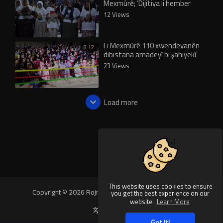
Mexmûrê; ‘Dijîtiya li hember
Rêber Apo nayê qebûlkirin’
12 Views
Li Mexmûrê 110 xwendevanên
8:12
dibistana amadeyî bi şahiyekî
derçûn
23 Views
Load more
This website uses cookies to ensure
Copyright © 2026 Rojnews Video. All rights reserved.
you get the best experience on our
website.
Learn More
Language
Got It!