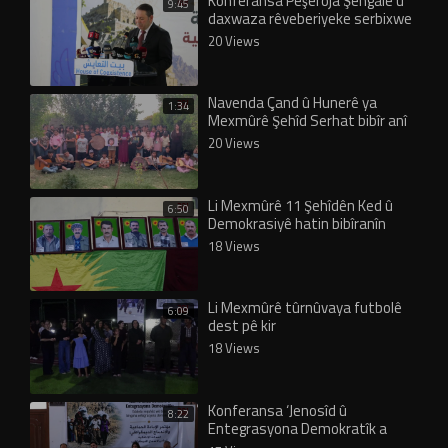
Konferansa Pêşeroja Şengalê û
9:45
daxwaza rêveberiyeke serbixwe
hate lidarxistin
20 Views
Navenda Çand û Hunerê ya
1:34
Mexmûrê Şehîd Serhat bibîr anî
20 Views
Li Mexmûrê 11 Şehîdên Ked û
6:50
Demokrasiyê hatin bibîranîn
18 Views
Li Mexmûrê tûrnûvaya futbolê
6:09
dest pê kir
18 Views
Konferansa ‘Jenosîd û
8:22
Entegrasyona Demokratîk a
Şengalê’ bi panela 3’yemîn