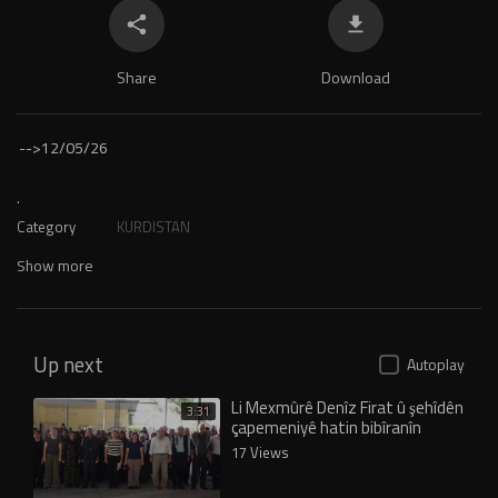
Share
Download
-->
12/05/26
.
Category
KURDISTAN
Show more
Up next
Autoplay
Li Mexmûrê Denîz Firat û şehîdên
3:31
çapemeniyê hatin bibîranîn
17 Views