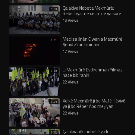
Çalakiya Nobeta Mexmûrê:
4:20
Rêbertiya me xeta me ya sore
19 Views
Meclisa Jinên Ciwan a Mexmûrê
1:21
Şehîd Zîlan bibîr anî
17 Views
Li Mexmûrê Evdirehman Yilmaz
7:10
hate bibîranîn
22 Views
Xelkê Mexmûrê ji bo Mafê Hêviyê
4:49
ya ji bo Rêber Apo meşiyan
22 Views
Çalakvanên nobetê ya li
1:23