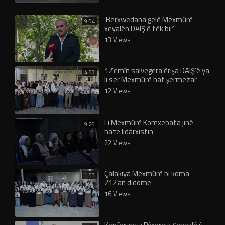
‘Berxwedana gelê Mexmûrê
9:54
xeyalên DAIŞ’ê têk bir’
13 Views
12’emîn salvegera êrişa DAIŞ’ê ya
4:57
li ser Mexmûrê hat şermezar
kirin
12 Views
Li Mexmûrê Komxebata jinê
9:25
hate lidarxistin
22 Views
Çalakiya Mexmûrê bi koma
1:53
212’an didome
16 Views