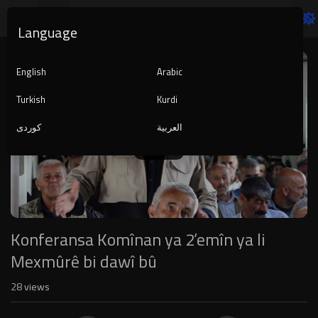
Language
Video
Player
English
Arabic
Turkish
Kurdi
العربية
کوردی
1080p
240p
auto
Konferansa Komînan ya 2’emîn ya li
Mexmûrê bi dawî bû
28
views