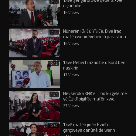
‘Divê Şengal bi xwe qedera xwe
6:55
diyar bike’
16 Views
Nûnerên KNK û YNK’ê: Divê Iraq
2:38
mafê xwebirêvebirin û parastina
Êzidiyan nas bike
16 Views
‘Divê Rêbertî azad be û Kurd bên
10:13
naskirin’
17 Views
Hevseroka KNK’ê: Ji bo ku gelê me
1:34
yê Êzidî bigihîje mafên xwe,
yekrêzî şertekî sereke ye
27 Views
‘Divê mafên jinên Êzidî di
10:50
çarçoveya qanûnê de werin
parastin’