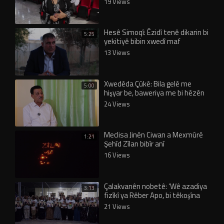
19 Views
Hesê Simoqî: Êzidî tenê dikarin bi
5:25
yekitiyê bibin xwedî maf
13 Views
Xwedêda Çûkê: Bila gelê me
5:00
hişyar be, baweriya me bi hêzên
derve nayê
24 Views
Meclisa Jinên Ciwan a Mexmûrê
1:21
Şehîd Zîlan bibîr anî
16 Views
Çalakvanên nobetê: ‘Wê azadiya
3:13
fizîkî ya Rêber Apo, bi têkoşîna
jina azad û civaka azad pêk bê’
21 Views