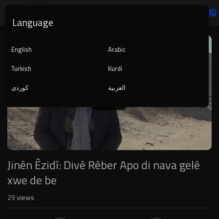
Language
Video
Player
English
Arabic
Turkish
Kurdi
العربية
کوردی
1080p
240p
auto
Jinên Êzidî: Divê Rêber Apo di nava gelê
xwe de be
29
views