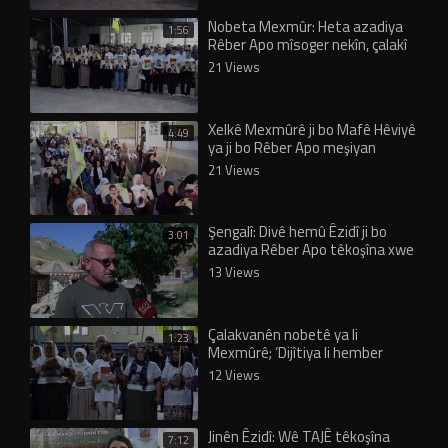
Nobeta Mexmûr: Heta azadiya
1:56
Rêber Apo mîsoger nekîn, çalakî
wê dewam bike
21 Views
Xelkê Mexmûrê ji bo Mafê Hêviyê
4:49
ya ji bo Rêber Apo meşiyan
21 Views
Şengalî: Divê hemû Êzidî ji bo
3:01
azadiya Rêber Apo têkoşîna xwe
mezin bikin
13 Views
Çalakvanên nobetê ya li
1:23
Mexmûrê; ‘Dijîtiya li hember
Rêber Apo nayê qebûlkirin’
12 Views
Jinên Êzidî: Wê TAJÊ têkoşîna
7:12