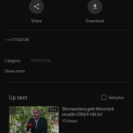
Share
Download
-->
17/02/26
.
Category
KURDISTAN
Show more
Up next
Autoplay
‘Berxwedana gelê Mexmûrê
9:54
xeyalên DAIŞ’ê têk bir’
13 Views