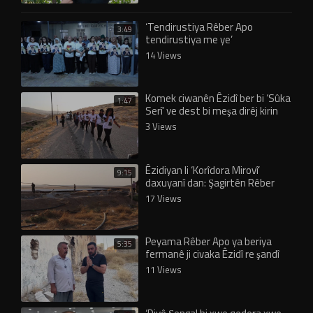
‘Tendirustiya Rêber Apo
3:49
tendirustiya me ye’
14 Views
Komek ciwanên Êzidî ber bi ‘Sûka
1:47
Serî’ ve dest bi meşa dirêj kirin
3 Views
Êzidiyan li ‘Korîdora Mirovî’
9:15
daxuyanî dan: Şagirtên Rêber
Apo vê rêyê ji me re vekirin!
17 Views
Peyama Rêber Apo ya beriya
5:35
fermanê ji civaka Êzidî re şandî
eşkere bû!
11 Views