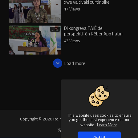
xwe ya civakî xurtir bike
17 Views
Di kongreya TAJÊ de
6:45
perspektîfên Rêber Apo hatin
xwendin
43 Views
Load more
This website uses cookies to ensure
Copyright © 2026 Rojnews Video. All rights reserved.
you get the best experience on our
website.
Learn More
Language
Got It!