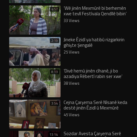
‘Wê jinên Mexmûrê bi berhemên
4:57
xwe tevlî Festîvala Qendîlê bibin’
33 Views
Jineke Êzidî ya hatibû rizgarkirin
2:19
gihişte Şengalê
25 Views
‘Divê hemû jinên cîhanê, ji bo
8:13
azadiya Rêbertî rabin ser xwe’
38 Views
Cejna Çarşema Serê Nîsanê keda
3:54
destê jinên Êzidî û Mexmûrê
gihand hev
45 Views
Sozdar Avesta Çarşema Serê
13:14