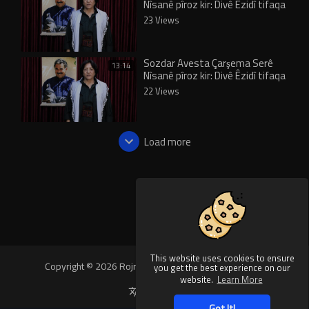
Nîsanê pîroz kir: Divê Êzidî tifaqa
xwe pêk bînin
23 Views
Sozdar Avesta Çarşema Serê
13:14
Nîsanê pîroz kir: Divê Êzidî tifaqa
xwe pêk bînin
22 Views
Load more
This website uses cookies to ensure
Copyright © 2026 Rojnews Video. All rights reserved.
you get the best experience on our
website.
Learn More
Language
Got It!