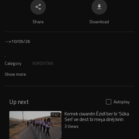
Share
Download
-->
10/05/26
.
Category
KURDISTAN
Show more
Up next
Autoplay
Komek ciwanên Êzidî ber bi ‘Sûka
1:47
Serî’ ve dest bi meşa dirêj kirin
3 Views