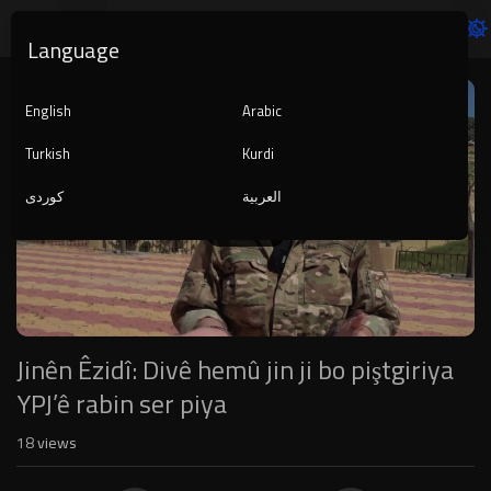
Language
Video
Player
English
Arabic
Turkish
Kurdi
العربية
کوردی
1080p
240p
auto
Jinên Êzidî: Divê hemû jin ji bo piştgiriya
YPJ’ê rabin ser piya
18
views