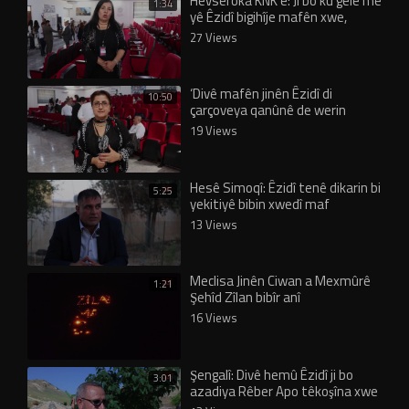
Hevseroka KNK’ê: Ji bo ku gelê me
1:34
yê Êzidî bigihîje mafên xwe,
yekrêzî şertekî sereke ye
27 Views
‘Divê mafên jinên Êzidî di
10:50
çarçoveya qanûnê de werin
parastin’
19 Views
Hesê Simoqî: Êzidî tenê dikarin bi
5:25
yekitiyê bibin xwedî maf
13 Views
Meclisa Jinên Ciwan a Mexmûrê
1:21
Şehîd Zîlan bibîr anî
16 Views
Şengalî: Divê hemû Êzidî ji bo
3:01
azadiya Rêber Apo têkoşîna xwe
mezin bikin