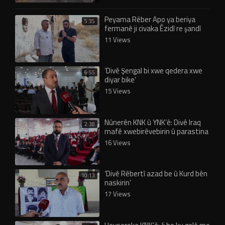
Peyama Rêber Apo ya beriya
5:35
fermanê ji civaka Êzidî re şandî
eşkere bû!
11 Views
‘Divê Şengal bi xwe qedera xwe
6:55
diyar bike’
15 Views
Nûnerên KNK û YNK’ê: Divê Iraq
2:38
mafê xwebirêvebirin û parastina
Êzidiyan nas bike
16 Views
‘Divê Rêbertî azad be û Kurd bên
10:13
naskirin’
17 Views