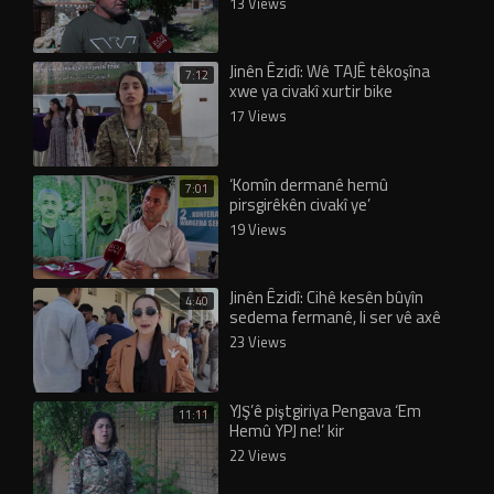
13 Views
Jinên Êzidî: Wê TAJÊ têkoşîna
7:12
xwe ya civakî xurtir bike
17 Views
‘Komîn dermanê hemû
7:01
pirsgirêkên civakî ye’
19 Views
Jinên Êzidî: Cihê kesên bûyîn
4:40
sedema fermanê, li ser vê axê
nîne!
23 Views
YJŞ’ê piştgiriya Pengava ‘Em
11:11
Hemû YPJ ne!’ kir
22 Views