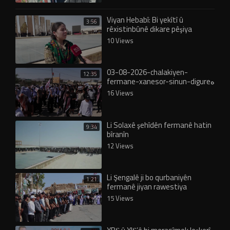
Viyan Hebabî: Bi yekîtî û
3:56
rêxistinbûnê dikare pêşiya
fermanê bê girtin
10 Views
03-08-2026-chalakiyen-
12:35
fermane-xanesor-sinun-digureە
16 Views
Li Solaxê şehîdên fermanê hatin
9:34
bîranîn
12 Views
Li Şengalê ji bo qurbaniyên
1:21
fermanê jiyan rawestiya
15 Views