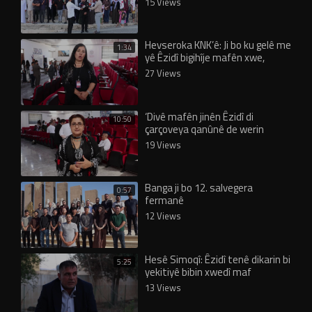
15 Views
Hevseroka KNK’ê: Ji bo ku gelê me
1:34
yê Êzidî bigihîje mafên xwe,
yekrêzî şertekî sereke ye
27 Views
‘Divê mafên jinên Êzidî di
10:50
çarçoveya qanûnê de werin
parastin’
19 Views
Banga ji bo 12. salvegera
0:57
fermanê
12 Views
Hesê Simoqî: Êzidî tenê dikarin bi
5:25
yekitiyê bibin xwedî maf
13 Views