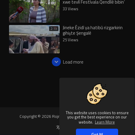
xwe tevlî Festîvala Qendîlê bibin’
33 Views
Jineke Êzidî ya hatibû rizgarkirin
2:19
gihişte Şengalê
25 Views
Load more
This website uses cookies to ensure
Copyright © 2026 Rojnews Video. All rights reserved.
you get the best experience on our
website.
Learn More
Language
Got It!