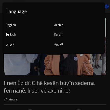
Language
Video
Player
English
Arabic
Turkish
Kurdi
العربية
کوردی
1080p
240p
auto
Jinên Êzidî: Cihê kesên bûyîn sedema
fermanê, li ser vê axê nîne!
24
views