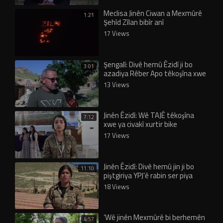
Meclisa Jinên Ciwan a Mexmûrê
1:21
Şehîd Zîlan bibîr anî
17 Views
Şengalî: Divê hemû Êzidî ji bo
3:01
azadiya Rêber Apo têkoşîna xwe
mezin bikin
13 Views
Jinên Êzidî: Wê TAJÊ têkoşîna
7:12
xwe ya civakî xurtir bike
17 Views
Jinên Êzidî: Divê hemû jin ji bo
11:10
piştgiriya YPJ’ê rabin ser piya
18 Views
‘Wê jinên Mexmûrê bi berhemên
4:57