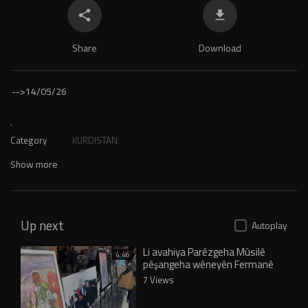
Share
Download
-->
14/05/26
.
Category
KURDISTAN
Show more
Up next
Autoplay
Li avahiya Parêzgeha Mûsilê
4:46
pêşangeha wêneyên Fermanê
7 Views