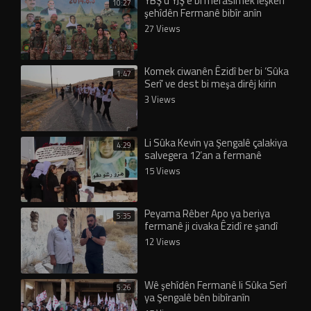
YBŞ û YJŞ’ê bi merasîmek leşkerî
10:27
şehîdên Fermanê bibîr anîn
27 Views
Komek ciwanên Êzidî ber bi ‘Sûka
1:47
Serî’ ve dest bi meşa dirêj kirin
3 Views
Li Sûka Kevin ya Şengalê çalakiya
4:29
salvegera 12’an a fermanê
didome
15 Views
Peyama Rêber Apo ya beriya
5:35
fermanê ji civaka Êzidî re şandî
eşkere bû!
12 Views
Wê şehîdên Fermanê li Sûka Serî
5:26
ya Şengalê bên bibîranîn