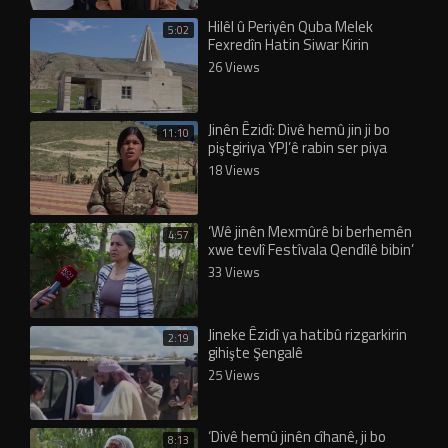
Hilêl û Periyên Quba Melek
5:02
Fexredîn Hatin Siwar Kirin
26 Views
Jinên Êzidî: Divê hemû jin ji bo
11:10
piştgiriya YPJ’ê rabin ser piya
18 Views
‘Wê jinên Mexmûrê bi berhemên
4:57
xwe tevlî Festîvala Qendîlê bibin’
33 Views
Jineke Êzidî ya hatibû rizgarkirin
2:19
gihişte Şengalê
25 Views
‘Divê hemû jinên cîhanê, ji bo
8:13