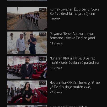
Komek ciwanên Êzidî ber bi ‘Sûka
1:47
Serî’ ve dest bi meşa dirêj kirin
3 Views
Peyama Rêber Apo ya beriya
5:35
fermanê ji civaka Êzidî re şandî
eşkere bû!
11 Views
Nûnerên KNK û YNK’ê: Divê Iraq
2:38
mafê xwebirêvebirin û parastina
Êzidiyan nas bike
16 Views
Hevseroka KNK’ê: Ji bo ku gelê me
1:34
yê Êzidî bigihîje mafên xwe,
yekrêzî şertekî sereke ye
27 Views