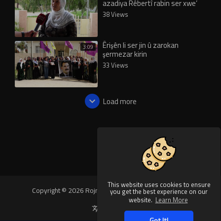
azadiya Rêbertî rabin ser xwe’
38 Views
Êrişên li ser jin û zarokan
3:09
şermezar kirin
33 Views
Load more
This website uses cookies to ensure
Copyright © 2026 Rojnews Video. All rights reserved.
you get the best experience on our
website.
Learn More
Language
Got It!