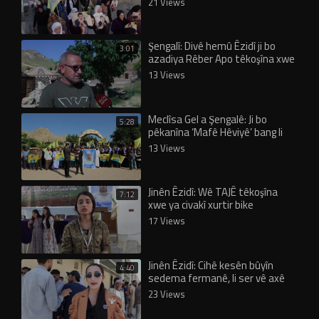
21 Views
Şengalî: Divê hemû Êzidî ji bo
3:01
azadiya Rêber Apo têkoşîna xwe
mezin bikin
13 Views
Meclîsa Gel a Şengalê: Ji bo
5:28
pêkanîna ‘Mafê Hêviyê’ bang li
KE’yê kir
13 Views
Jinên Êzidî: Wê TAJÊ têkoşîna
7:12
xwe ya civakî xurtir bike
17 Views
Jinên Êzidî: Cihê kesên bûyîn
4:40
sedema fermanê, li ser vê axê
nîne!
23 Views