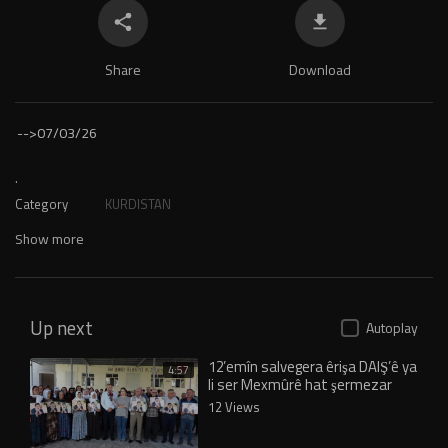
Share
Download
-->
07/03/26
.
Category
KURDISTAN
Show more
Up next
Autoplay
12’emîn salvegera êrişa DAIŞ’ê ya
4:57
li ser Mexmûrê hat şermezar
kirin
12 Views