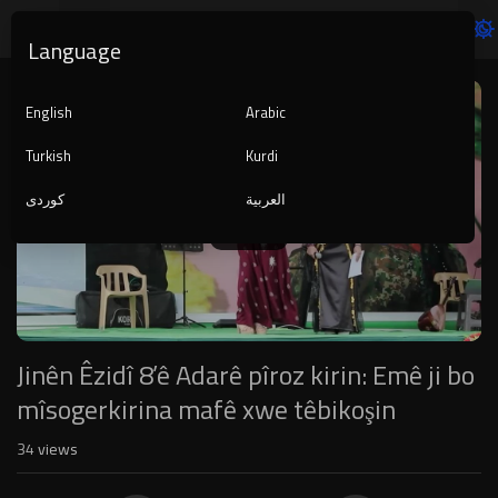
Language
Video
Player
English
Arabic
Turkish
Kurdi
العربية
کوردی
1080p
240p
auto
Jinên Êzidî 8’ê Adarê pîroz kirin: Emê ji bo
mîsogerkirina mafê xwe têbikoşin
34
views