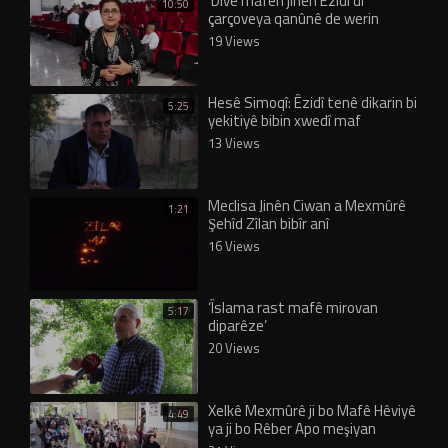
‘Divê mafên jinên Êzidî di
10:50
çarçoveya qanûnê de werin
parastin’
19 Views
Hesê Simoqî: Êzidî tenê dikarin bi
5:25
yekitiyê bibin xwedî maf
13 Views
Meclisa Jinên Ciwan a Mexmûrê
1:21
Şehîd Zîlan bibîr anî
16 Views
‘Îslama rast mafê mirovan
5:17
diparêze’
20 Views
Xelkê Mexmûrê ji bo Mafê Hêviyê
4:49
ya ji bo Rêber Apo meşiyan