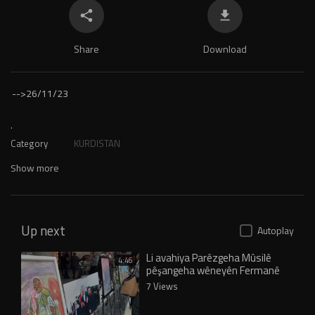
Share
Download
-->
26/11/23
.
Category
KURDISTAN
Show more
Up next
Autoplay
Li avahiya Parêzgeha Mûsilê
4:46
pêşangeha wêneyên Fermanê
7 Views