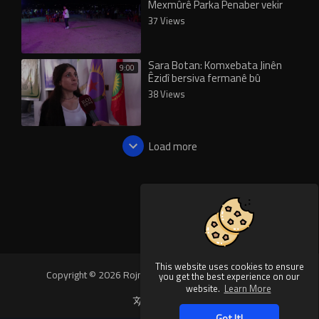
Mexmûrê Parka Penaber vekir
37 Views
Sara Botan: Komxebata Jinên
9:00
Êzidî bersiva fermanê bû
38 Views
Load more
This website uses cookies to ensure
Copyright © 2026 Rojnews Video. All rights reserved.
you get the best experience on our
website.
Learn More
Language
Got It!