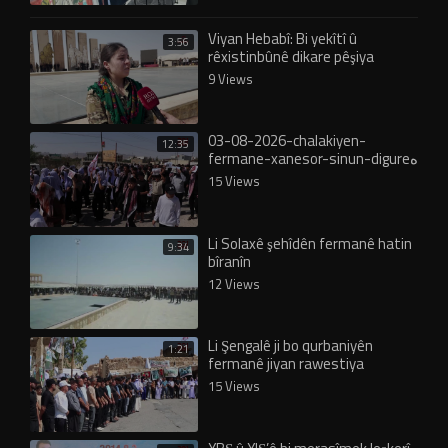
Viyan Hebabî: Bi yekîtî û
3:56
rêxistinbûnê dikare pêşiya
fermanê bê girtin
9 Views
03-08-2026-chalakiyen-
12:35
fermane-xanesor-sinun-digureە
15 Views
Li Solaxê şehîdên fermanê hatin
9:34
bîranîn
12 Views
Li Şengalê ji bo qurbaniyên
1:21
fermanê jiyan rawestiya
15 Views