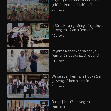
YBŞ û YJŞ’ê bi merasîmek leşkerî
10:27
şehîdên Fermanê bibîr anîn
27 Views
Li Sûka Kevin ya Şengalê çalakiya
4:29
salvegera 12’an a fermanê
didome
15 Views
Peyama Rêber Apo ya beriya
5:35
fermanê ji civaka Êzidî re şandî
eşkere bû!
11 Views
Wê şehîdên Fermanê li Sûka Serî
5:26
ya Şengalê bên bibîranîn
15 Views
Banga ji bo 12. salvegera
0:57
fermanê