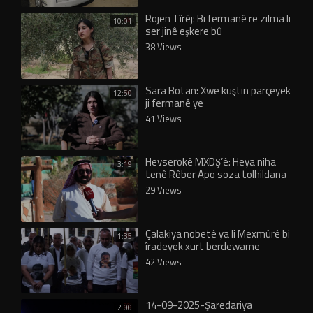
Rojen Tîrêj: Bi fermanê re zilma li
10:01
ser jinê eşkere bû
38 Views
Sara Botan: Xwe kuştin parçeyek
12:50
ji fermanê ye
41 Views
Hevserokê MXDŞ’ê: Heya niha
3:19
tenê Rêber Apo soza tolhildana
fermanê daye
29 Views
Çalakiya nobetê ya li Mexmûrê bi
1:35
îradeyek xurt berdewame
42 Views
14-09-2025-Şaredariya
2:00