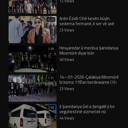
12 Views
Jinên Êzidî: Cihê kesên bûyîn
4:40
sedema fermanê, li ser vê axê
nîne!
23 Views
Hevşaredar û meclisa Şaredariya
2:28
Mexmûrê diyar bûn
40 Views
14--01-2026-Çalakiya Mexmûrê
1:31
bi koma 178’an berdewame (1)١
23 Views
Ji Şaredariya Gel a Şengalê ji bo
2:49
veguhestinê xizmetek nû
44 Views