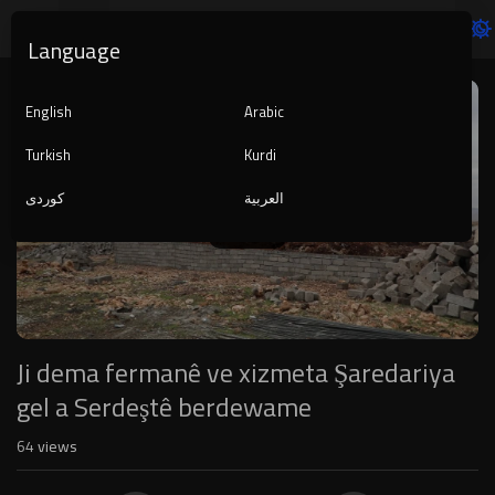
Language
Video
Player
English
Arabic
Turkish
Kurdi
العربية
کوردی
1080p
720p
480p
360p
240p
Ji dema fermanê ve xizmeta Şaredariya
auto
gel a Serdeştê berdewame
64
views