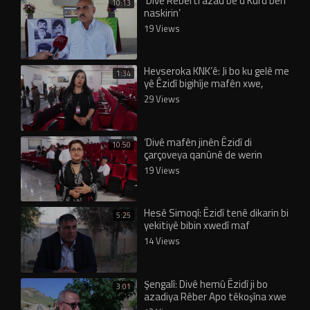
‘Divê Rêbertî azad be û Kurd bên
10:13
naskirin’
19 Views
Hevseroka KNK’ê: Ji bo ku gelê me
1:34
yê Êzidî bigihîje mafên xwe,
yekrêzî şertekî sereke ye
29 Views
‘Divê mafên jinên Êzidî di
10:50
çarçoveya qanûnê de werin
parastin’
19 Views
Hesê Simoqî: Êzidî tenê dikarin bi
5:25
yekitiyê bibin xwedî maf
14 Views
Şengalî: Divê hemû Êzidî ji bo
3:01
azadiya Rêber Apo têkoşîna xwe
mezin bikin