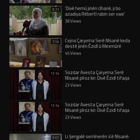
‘Divê hemû jinên cîhanê, ji bo
8:13
azadiya Rêbertî rabin ser xwe’
38 Views
Cejna Çarşema Serê Nîsanê keda
3:54
destê jinên Êzidî û Mexmûrê
gihand hev
45 Views
Sozdar Avesta Çarşema Serê
13:14
Nîsanê pîroz kir: Divê Êzidî tifaqa
xwe pêk bînin
23 Views
Sozdar Avesta Çarşema Serê
13:14
Nîsanê pîroz kir: Divê Êzidî tifaqa
xwe pêk bînin
23 Views
Li Şengalê semînerên 4’ê Nîsanê:
9:07