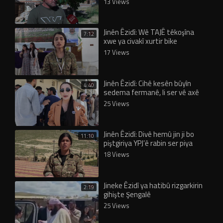
13 Views
Jinên Êzidî: Wê TAJÊ têkoşîna
7:12
xwe ya civakî xurtir bike
17 Views
Jinên Êzidî: Cihê kesên bûyîn
4:40
sedema fermanê, li ser vê axê
nîne!
25 Views
Jinên Êzidî: Divê hemû jin ji bo
11:10
piştgiriya YPJ’ê rabin ser piya
18 Views
Jineke Êzidî ya hatibû rizgarkirin
2:19
gihişte Şengalê
25 Views