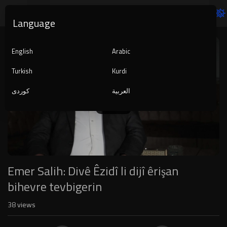
Language
Video
Player
English
Arabic
Turkish
Kurdi
العربية
کوردی
1080p
240p
auto
Emer Salih: Divê Êzidî li dijî êrişan
bihevre tevbigerin
38
views