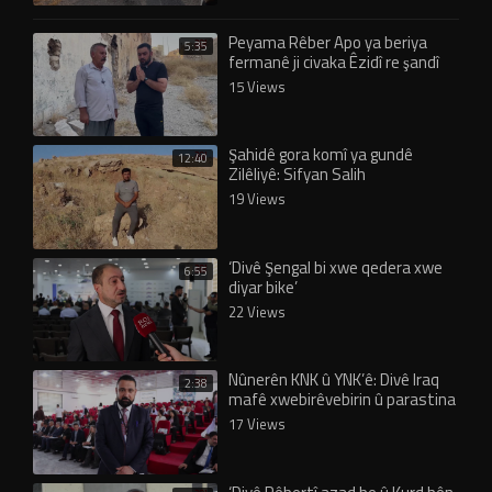
Peyama Rêber Apo ya beriya
5:35
fermanê ji civaka Êzidî re şandî
eşkere bû!
15 Views
Şahidê gora komî ya gundê
12:40
Zilêliyê: Sifyan Salih
19 Views
‘Divê Şengal bi xwe qedera xwe
6:55
diyar bike’
22 Views
Nûnerên KNK û YNK’ê: Divê Iraq
2:38
mafê xwebirêvebirin û parastina
Êzidiyan nas bike
17 Views