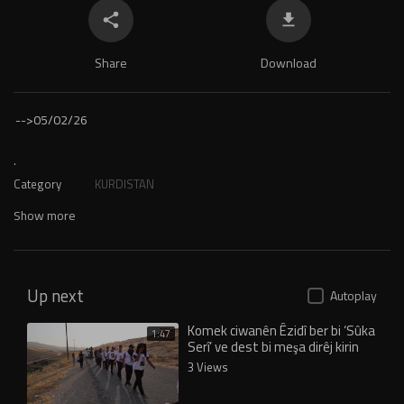
Share
Download
-->
05/02/26
.
Category
KURDISTAN
Show more
Up next
Autoplay
Komek ciwanên Êzidî ber bi ‘Sûka
1:47
Serî’ ve dest bi meşa dirêj kirin
3 Views