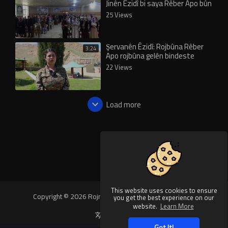
Jinên Êzidî bi saya Rêber Apo bûn
xwedî rêxistin
25 Views
Şervanên Êzidî: Rojbûna Rêber
3:24
Apo rojbûna gelên bindeste
22 Views
Load more
This website uses cookies to ensure
Copyright © 2026 Rojnews Video. All rights reserved.
you get the best experience on our
website.
Learn More
Language
Got It!