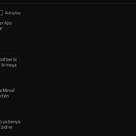
Autoplay
er Apo
e’
dî ber bi
t bi meşa
a Mirovî’
irtên
ji me re
 ya beriya
zidî re