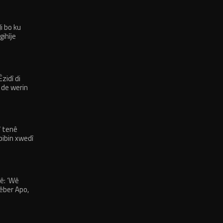
i bo ku
gihîje
î şertekî
zidî di
 de werin
î tenê
 bibin xwedî
ê: ‘Wê
Rêber Apo,
zad û civaka