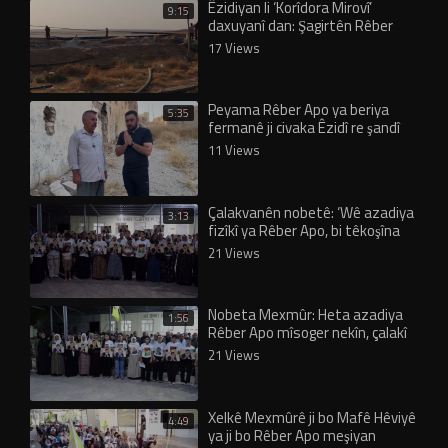
Êzidiyan li ‘Korîdora Mirovî’
9:15
daxuyanî dan: Şagirtên Rêber
Apo vê rêyê ji me re vekirin!
17 Views
Peyama Rêber Apo ya beriya
5:35
fermanê ji civaka Êzidî re şandî
eşkere bû!
11 Views
Çalakvanên nobetê: ‘Wê azadiya
3:13
fizîkî ya Rêber Apo, bi têkoşîna
jina azad û civaka azad pêk bê’
21 Views
Nobeta Mexmûr: Heta azadiya
1:56
Rêber Apo mîsoger nekîn, çalakî
wê dewam bike
21 Views
Xelkê Mexmûrê ji bo Mafê Hêviyê
4:49
ya ji bo Rêber Apo meşiyan