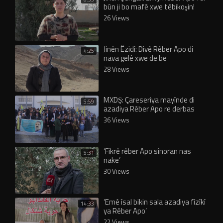
bûn ji bo mafê xwe têbikoşin!
26 Views
Jinên Êzidî: Divê Rêber Apo di
4:25
nava gelê xwe de be
28 Views
MXDŞ: Çareseriya mayînde di
5:59
azadiya Rêber Apo re derbas
dibe
36 Views
‘Fikrê rêber Apo sînoran nas
5:31
nake’
30 Views
‘Emê îsal bikin sala azadiya fîzîkî
14:33
ya Rêber Apo’
22 Views