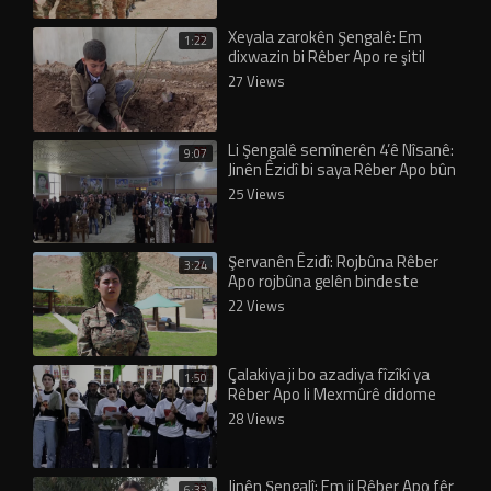
Xeyala zarokên Şengalê: Em
1:22
dixwazin bi Rêber Apo re şitil
biçînin
27 Views
Li Şengalê semînerên 4’ê Nîsanê:
9:07
Jinên Êzidî bi saya Rêber Apo bûn
xwedî rêxistin
25 Views
Şervanên Êzidî: Rojbûna Rêber
3:24
Apo rojbûna gelên bindeste
22 Views
Çalakiya ji bo azadiya fîzîkî ya
1:50
Rêber Apo li Mexmûrê didome
28 Views
Jinên Şengalî: Em ji Rêber Apo fêr
6:33