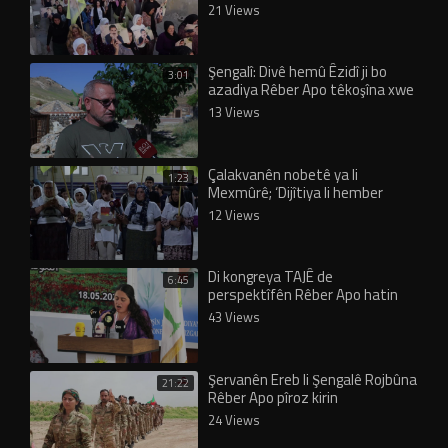
21 Views
Şengalî: Divê hemû Êzidî ji bo
3:01
azadiya Rêber Apo têkoşîna xwe
mezin bikin
13 Views
Çalakvanên nobetê ya li
1:23
Mexmûrê; ‘Dijîtiya li hember
Rêber Apo nayê qebûlkirin’
12 Views
Di kongreya TAJÊ de
6:45
perspektîfên Rêber Apo hatin
xwendin
43 Views
Şervanên Ereb li Şengalê Rojbûna
21:22
Rêber Apo pîroz kirin
24 Views