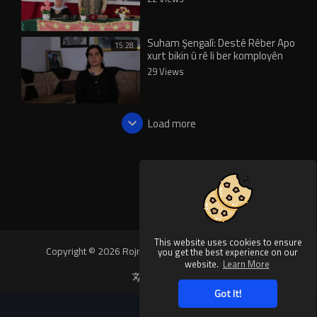
Suham Şengalî: Destê Rêber Apo
15:28
xurt bikin û rê li ber komployên
nû bigirin
29 Views
Load more
This website uses cookies to ensure
Copyright © 2026 Rojnews Video. All rights reserved.
you get the best experience on our
website.
Learn More
Language
Got It!