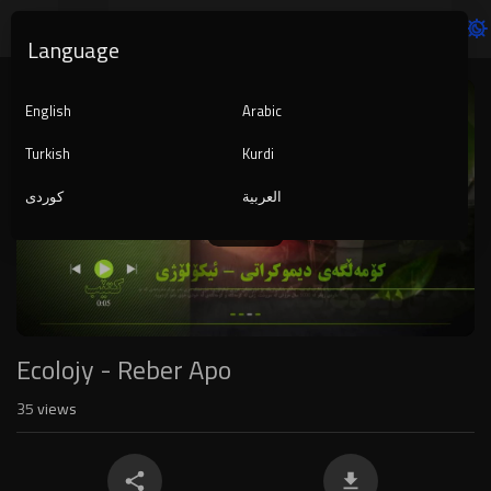
Language
Video
Player
English
Arabic
Turkish
Kurdi
العربية
کوردی
1080p
240p
auto
Ecolojy - Reber Apo
35
views