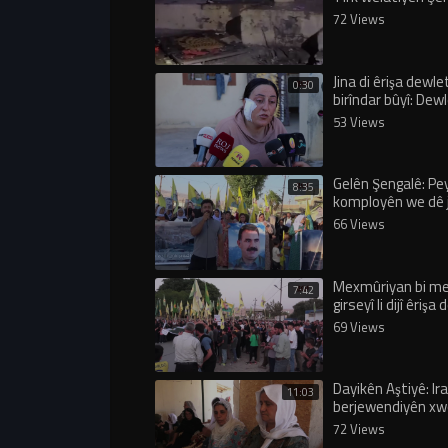
hedef digire
72 Views
Jina di êrişa dewle
0:30
birîndar bûyî: Dew
êrişî min û zarokên
53 Views
Gelên Şengalê: P
8:35
komployên we dê j
ve jî sernekevin!
66 Views
⁣Mexmûriyan bi me
7:42
girseyî li dijî êriş
Tirk, helwesta xwe
69 Views
Dayikên Aştiyê: Ira
11:03
berjewendiyên xw
dewleta Tirk êrişî
72 Views