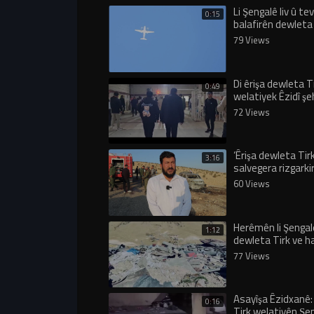
Li Şengalê liv û te
0:15
balafirên dewleta 
dagirker
79 Views
Di êrişa dewleta T
0:49
welatiyek Êzidî şe
72 Views
‘Êrişa dewleta Tir
3:16
salvegera rizgarki
Şengalê ye’
60 Views
Herêmên li Şengalê 
1:12
dewleta Tirk ve h
bombebarankirin
77 Views
Asayîşa Êzidxanê:
0:16
Tirk welatiyên Şe