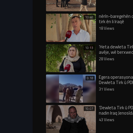
nêrîn-baregehên
10:40
tirk ên li Iraqê
18 Views
‘Heta dewleta Tir
10:13
avêje, wê berxwed
bidome’
28 Views
Egera operasyona
0:18
Dewleta Tirk û P
heya 6’ê mehê gu
31 Views
valekirin!
‘Dewleta Tirk û PD
10:07
nadin Iraq Jenosîd
nas bike’
43 Views