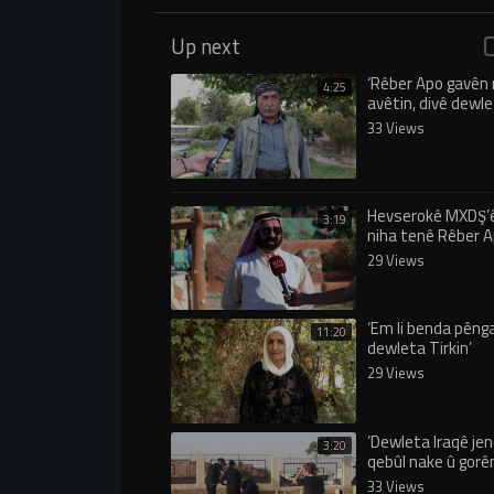
Up next
‘Rêber Apo gavên
4:25
avêtin, divê dewlet
erka xwe bicihbîne
33 Views
Hevserokê MXDŞ’ê
3:19
niha tenê Rêber 
tolhildana ferma
29 Views
‘Em li benda pêng
11:20
dewleta Tirkin’
29 Views
‘Dewleta Iraqê je
3:20
qebûl nake û gorê
venake’
33 Views