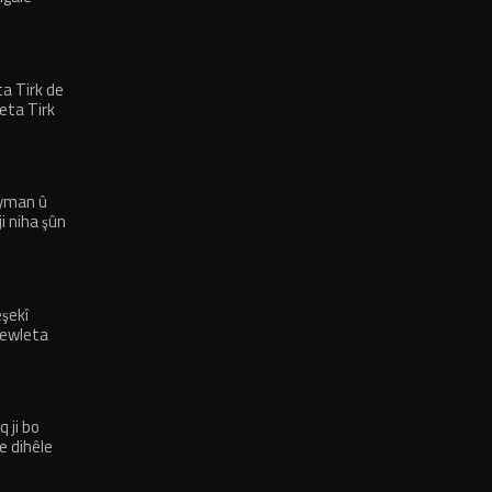
ta Tirk de
leta Tirk
 min kir
eyman û
i niha şûn
şekî
a dewleta
 diyarkirin
q ji bo
e dihêle
 me bike