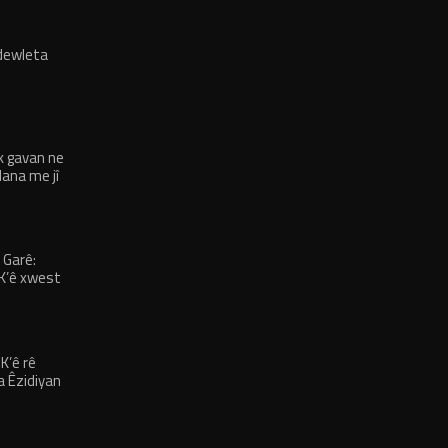
 dewleta
k gavan ne
ana me jî
 Garê:
DK’ê xwest
nd bên
K’ê rê
a Êzidiyan