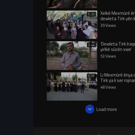
Xelkê Mexmûrê êr
6:35
dewleta Tirk yên l
Başûrê Kurdistan
39 Views
kirin
‘Dewleta Tirk Iraq
5:44
şirîkê sûcên xwe’
53 Views
Li Mexmûrê êrişa
5:38
Tirk ya li ser roj
bi meşek girseyî h
48 Views
şermezar kirin
Load more