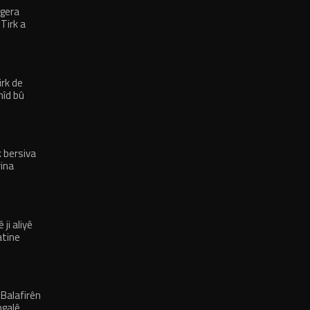
vgera
Tirk a
irk de
hîd bû
k bersiva
rina
ji aliyê
atine
 Balafirên
ngalê