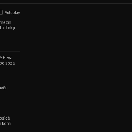
Autoplay
 mezin
a Tirk jî
’
: Heya
Apo soza
nê daye
avên
nosîdê
n komî