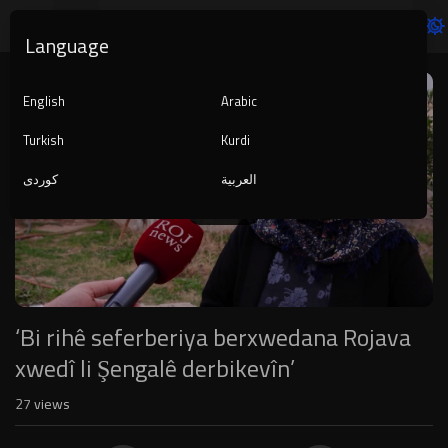
Language
Video
Player
English
Arabic
Turkish
Kurdi
العربية
کوردی
1080p
240p
auto
‘Bi rihê seferberiya berxwedana Rojava
xwedî li Şengalê derbikevîn’
27
views