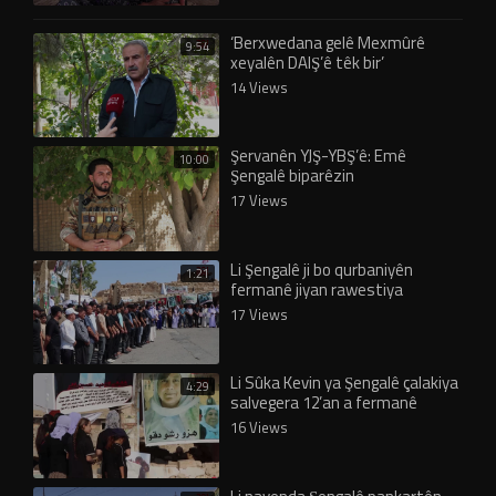
‘Berxwedana gelê Mexmûrê
9:54
xeyalên DAIŞ’ê têk bir’
14 Views
Şervanên YJŞ-YBŞ’ê: Emê
10:00
Şengalê biparêzin
17 Views
Li Şengalê ji bo qurbaniyên
1:21
fermanê jiyan rawestiya
17 Views
Li Sûka Kevin ya Şengalê çalakiya
4:29
salvegera 12’an a fermanê
didome
16 Views