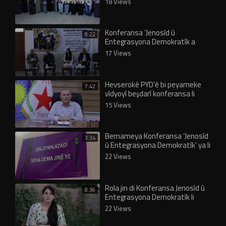
18 Views
Konferansa ‘Jenosîd û
8:22
Entegrasyona Demokratîk a
Şengalê’ bi panela 3’yemîn
17 Views
bidawî…
Hevserokê PYD’ê bi peyameke
7:42
vîdyoyî beşdarî konferansa li
Şengalê bû
15 Views
Bernameya Konferansa ‘Jenosîd
3:34
û Entegrasyona Demokratîk’ ya li
Şengalê eşkere bû
22 Views
Rola jin di Konferansa Jenosîd û
8:36
Entegrasyona Demokratîk li
Şengalê de
22 Views