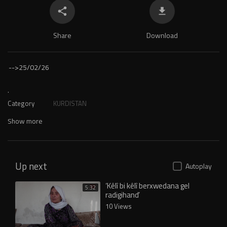
Share
Download
-->
25/02/26
.
Category
KURDISTAN
Show more
Up next
Autoplay
‘Kêlî bi kêlî berxwedana gel
5:32
radigihand’
10 Views