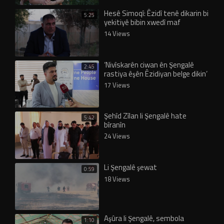
Hesê Simoqî: Êzidî tenê dikarin bi
5:25
yekitiyê bibin xwedî maf
14 Views
‘Nivîskarên ciwan ên Şengalê
2:45
rastiya êşên Êzidiyan belge dikin’
17 Views
Şehîd Zîlan li Şengalê hate
5:42
bîranîn
24 Views
Li Şengalê şewat
0:59
18 Views
Aşûra li Şengalê, sembola
1:10