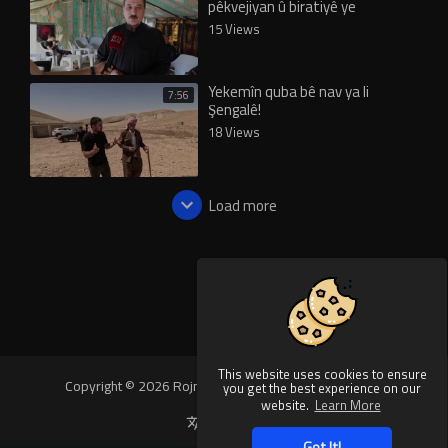
pêkvejiyan û biratiyê ye
15 Views
Yekemîn quba bê nav ya li
7:56
Şengalê!
18 Views
Load more
This website uses cookies to ensure
Copyright © 2026 Rojnews Video. All rights reserved.
you get the best experience on our
website.
Learn More
Language
Got It!