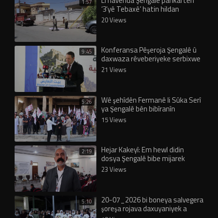
Li navenda Şengalê pankartên
1:57
‘3’yê Tebaxê’ hatin hildan
20 Views
Konferansa Pêşeroja Şengalê û
9:45
daxwaza rêveberiyeke serbixwe
hate lidarxistin
21 Views
Wê şehîdên Fermanê li Sûka Serî
5:26
ya Şengalê bên bibîranîn
15 Views
Hejar Kakeyî: Em hewl didin
2:19
dosya Şengalê bibe mijarek
navdewletî
23 Views
20-07_2026 bi boneya salvegera
5:10
şoreşa rojava daxuyaniyek a
pirozbahiy het dayin_1