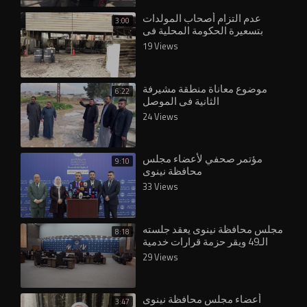
عدم التزام أصحاب المولدات
3:00
بتسعيرة الحكومة المحلية في
الأنبار يفاقم معاناة المواطنين
19 Views
موضوع معاناة منطقة مشيرفة
6:22
الثانية في الموصل
24 Views
مؤتمر صحفي لأعضاء مجلس
9:10
محافظة نينوى
33 Views
مجلس محافظة نينوى يعقد جلسته
8:18
الـ49 ويقر حزمة قرارات خدمية
29 Views
أعضاء مجلس محافظة نينوى
3:47