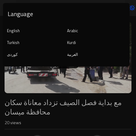
Language
Video
Player
English
Arabic
Turkish
Kurdi
العربية
کوردی
1080p
240p
auto
مع بداية فصل الصيف تزداد معاناة سكان
محافظة ميسان
20
views