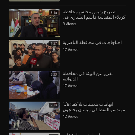
تصريح رئيس مجلس محافظة
3:14
كربلاء المقدسة قاسم اليساري في
مايخص الاستعدادت لقرب الزيارة
9 Views
الاربعينية
احتاجاجات في محافظة الناصرية
1:27
17 Views
تقرير عن البيئة في محافظة
3:33
الديوانية
17 Views
⁣"اتهامات بتعيينات بلا كفاءة"..
2:30
مهندسو النفط في ميسان يحتجون
ويكشفون لـ"روج نيوز"
12 Views