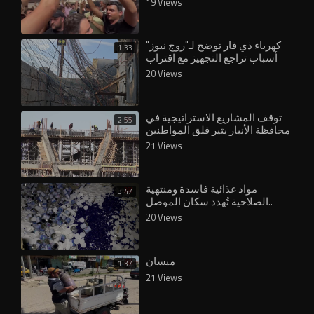
19 Views
كهرباء ذي قار توضح لـ"روج نيوز"
1:33
أسباب تراجع التجهيز مع اقتراب
الصيف
20 Views
توقف المشاريع الاستراتيجية في
2:55
محافظة الأنبار يثير قلق المواطنين
والمسؤولين
21 Views
مواد غذائية فاسدة ومنتهية
3:47
الصلاحية تُهدد سكان الموصل..
20 Views
ميسان
1:37
21 Views