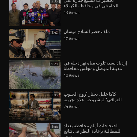
تحضيرات لتشيع جنازة علي
2:35
الخامنئي في محافظة الكربلاء
13 Views
ملف حصر السلاح ميسان
1:42
17 Views
إزدياد نسبة تلوث مياه نهر دجلة في
5:28
مدينة الموصل ومجلس محافظة
نينوى يُقر بوجود تلكؤ في مشاريع
10 Views
معالجة ا
كاكا خليل يختار "روح الجنوب
3:06
العراقي" لمشروعه.. هذه تجربته
في ميسان
24 Views
احتجاجات أمام محافظة بغداد
1:44
للمطالبة بإعادة النظر في نتائج
تعيينات العقود