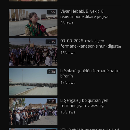
Viyan Hebabî: Bi yekîtî û
3:56
rêxistinbûnê dikare pêşiya
fermanê bê girtin
9 Views
03-08-2026-chalakiyen-
12:35
fermane-xanesor-sinun-digureە
15 Views
Li Solaxê şehîdên fermanê hatin
9:34
bîranîn
12 Views
Li Şengalê ji bo qurbaniyên
1:21
fermanê jiyan rawestiya
15 Views