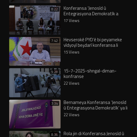
Konferansa ‘Jenosîd û
8:22
Entegrasyona Demokratîk a
Şengalê’ bi panela 3’yemîn
17 Views
bidawî…
Hevserokê PYD’ê bi peyameke
7:42
vîdyoyî beşdarî konferansa li
Şengalê bû
15 Views
15-7-2025-shngal-diman-
9:28
konfranse
22 Views
Bernameya Konferansa ‘Jenosîd
3:34
û Entegrasyona Demokratîk’ ya li
Şengalê eşkere bû
22 Views
Rola jin di Konferansa Jenosîd û
8:36