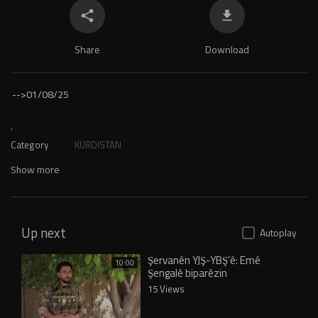
Share
Download
-->
01/08/25
.
Category
KURDISTAN
Show more
Up next
Autoplay
Şervanên YJŞ-YBŞ’ê: Emê
10:00
Şengalê biparêzin
15 Views