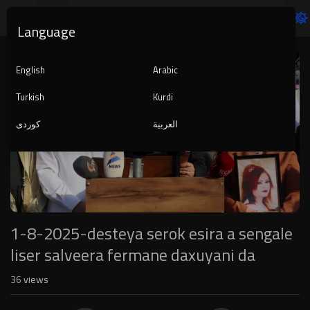
Language
Video
Player
English
Arabic
Turkish
Kurdi
العربية
کوردی
1080p
240p
auto
1-8-2025-desteya serok esira a sengale
liser salveera fermane daxuyani da
36
views