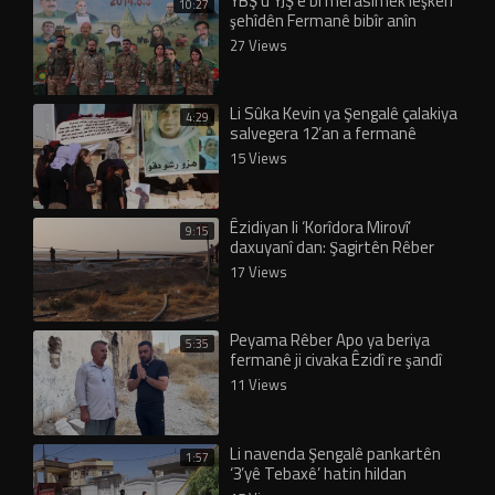
YBŞ û YJŞ’ê bi merasîmek leşkerî
10:27
şehîdên Fermanê bibîr anîn
27 Views
Li Sûka Kevin ya Şengalê çalakiya
4:29
salvegera 12’an a fermanê
didome
15 Views
Êzidiyan li ‘Korîdora Mirovî’
9:15
daxuyanî dan: Şagirtên Rêber
Apo vê rêyê ji me re vekirin!
17 Views
Peyama Rêber Apo ya beriya
5:35
fermanê ji civaka Êzidî re şandî
eşkere bû!
11 Views
Li navenda Şengalê pankartên
1:57
‘3’yê Tebaxê’ hatin hildan