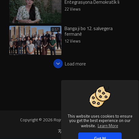
Entegrasyona Demokratîk li
Şengalê de
22 Views
Banga ji bo 12. salvegera
0:57
fermanê
12 Views
Load more
This website uses cookies to ensure
Copyright © 2026 Rojnews Video. All rights reserved.
you get the best experience on our
website.
Learn More
Language
Got It!