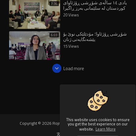
یادی ١٤ ساڵەی شۆڕشی ڕۆژئاوای
7:36
کوردستان لە سلێمانی بەرز ڕاگیرا
20 Views
شۆڕشی ڕۆژئاوا؛ مۆدێلێکی نوێ بۆ
6:03
پێشەنگایەتی ژنان
15 Views
Load more
This website uses cookies to ensure
Copyright © 2026 Rojnews Video. All rights reserved.
you get the best experience on our
website.
Learn More
Language