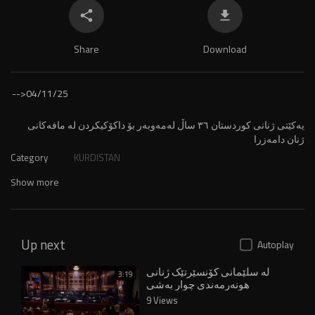
Share
Download
-->
04/11/25
⁣یەکێتی ژنانی کوردستان ٣٦ ساڵ لەمەوبەر بۆ داکۆکیکردن لە مافەکانی
ژنان دامەزرا
Category
KURDISTAN
Show more
Up next
Autoplay
لە سلێمانی کۆنسێرتێک ژنانی
3:19
هونەرمەندی چوار بەشی
کوردستان کۆدەکاتەوە
9 Views