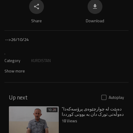
Share
Download
-->
26/10/24
.
Category
KURDISTAN
Show more
Up next
Autoplay
"دەبێت لە چوارچێوەی پرۆسەکەدا
10:28
دەوڵەتی تورک دان بە بوونی کورددا
بنێت"
18 Views