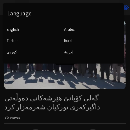
Language
Video
Player
English
Arabic
Turkish
Kurdi
العربية
کوردی
240p
گەلی کۆبانێ هێرشەکانی دەوڵەتی
داگیرکەری تورکیان شەرمەزار کرد
36
views