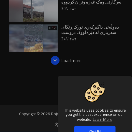
بەرگارێی وەک غەزە وێران کردووە
30 Views
دەوڵەتی داگیرکەری تورک ڕێگای
0:12
سەربازی لە دێرەلووک دروست
دەکات فف
34 Views
Load more
This website uses cookies to ensure
Copyright © 2026 Rojnews Video. All rights reserved.
you get the best experience on our
website.
Learn More
Language
Got It!