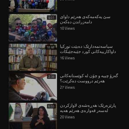
سێ یەکەمەکەی هەرێم داوای
4:01
دامەزراندن دەکەن
10 Views
سیاسەتمەدارێک: دەبێت تورکیا
18:48
داواکارییەکانی کورد جێبەجێبکات
16 Views
گەزۆ چییە و چۆن لە کوێستانەکانی
2:38
هەرێم درووست دەکرێت؟
27 Views
پارێزەرێک: هەڕەشەی لاوازکردن
6:55
لەسەر قەوارەی هەرێم هەیە
20 Views