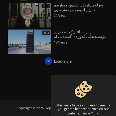
پەرلەمانتارێکی پێشوو: قەوارەی
7:01
هەرێم لە بەردەم مەترسیی
ڕاستەقینەی لەناوچووندایە
22 Views
پەرلەمانتارێک: لە هەرێم
8:12
دۆسییەیەکی گەورەی گەندەڵی لە
پشت بازرگانی نەوتەوەیە
19 Views
Load more
This website uses cookies to ensure
Copyright © 2026 Rojnews Video. All rights reserved.
you get the best experience on our
website.
Learn More