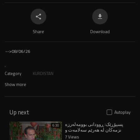
Share
Download
-->
08/06/26
.
Category
KURDISTAN
Show more
Up next
Autoplay
پسپۆڕێک: ڕوودانی بوومەلەرزە
6:30
نزمەکان لە هەرێم سەلامەت و
دڵخۆشکەرە
7 Views