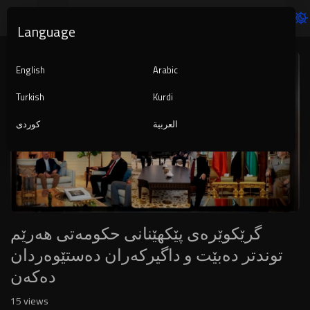
Language
Video
Player
English
Arabic
Turkish
Kurdi
العربية
کوردی
1080p
240p
auto
گرێکوێرەی پێکهێنانی حکومەتی هەرێم
توندتر دەبێت و داگیرکەران دەستێوەردان
دەکەن
15
views