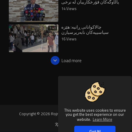
پاڵاوگەکان قۆرخکارییان لە نرخی
بەنزین کردووە
14 Views
چالاکوانانی ڕانیە: هێزە
3:43
سیاسییەکان نابەرپرسیارن
بەرامبەر هاووڵاتییان
16 Views
Load more
This website uses cookies to ensure
Copyright © 2026 Rojnews Video. All rights reserved.
you get the best experience on our
website.
Learn More
Language
Got It!