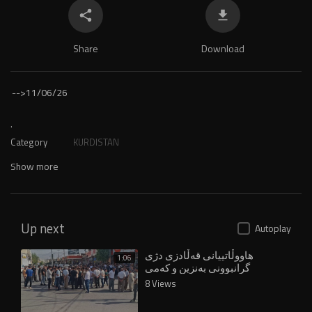
Share
Download
-->
11/06/26
.
Category
KURDISTAN
Show more
Up next
Autoplay
هاووڵاتییانی قەڵادزی دژی
1:06
گرانبوونی بەنزین و کەمی
خزمەتگوزاری گردبوونەوە
8 Views