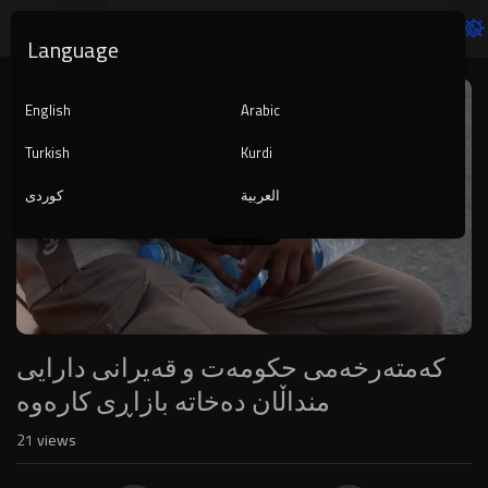
Language
Video
Player
English
Arabic
Turkish
Kurdi
العربية
کوردی
1080p
240p
auto
کەمتەرخەمی حکومەت و قەیرانی دارایی
منداڵان دەخاتە بازاڕی کارەوە
21
views