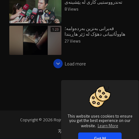
تەندرووستیی کاری لە پێشینەی
حکومەت بێت
8 Views
قەیرانی بەنزین بەردەوامە؛
1:23
هاووڵاتییانی دهۆک لە ژێر هاڕیندا
27 Views
Load more
This website uses cookies to ensure
Copyright © 2026 Rojnews Video. All rights reserved.
you get the best experience on our
website.
Learn More
Language
Got It!