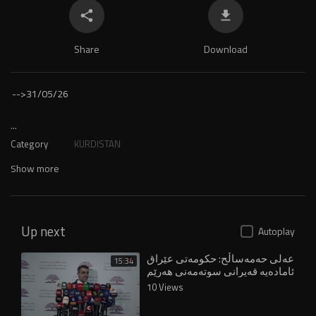
Share
Download
-->
31/05/26
...
Category
KURDISTAN
Show more
Up next
Autoplay
عەلی حەمەساڵح: حکومەتی عێراق
15:34
ئامادەیە قەیرانی سوتەمەنی هەرێم
چارەسەر بکات
10 Views