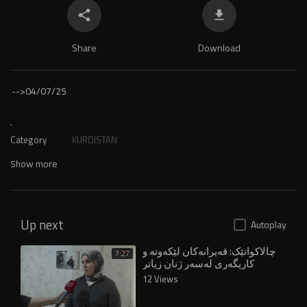
Share
Download
-->
04/07/25
.
Category
KURDISTAN
Show more
Up next
Autoplay
چالاکوانێک: قەیرانەکان لێکەوتە و
7:27
کاریگەری لەسەر ژنان زیاتر
درووستکردووە
12 Views