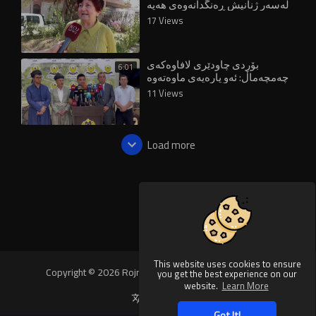
لەسەر ژنانیش ڕەنگدانەوەی هەیە
17 Views
بۆردی چاودێری لافاوەکەی
6:01
چەمچەماڵ: ئەو پارەیەی ماوەتەوە
بۆ نەهێشتنی مەترسی لافاو خەرج
11 Views
دەکرێت
Load more
This website uses cookies to ensure
Copyright © 2026 Rojnews Video. All rights reserved.
you get the best experience on our
website.
Learn More
Language
Got It!