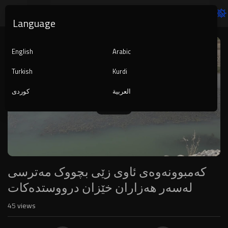
Language
Video
Player
English
Arabic
Turkish
Kurdi
العربية
کوردی
1080p
240p
auto
کەمبوونەوەی ئاوی زێی بچووک مەترسی
لەسەر هەزاران خێزان درووستدەکات
45
views