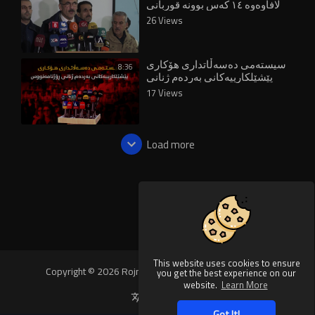
لافاوەوە ١٤ کەس بوونە قوربانی
26 Views
سیستەمی دەسەڵاتداری هۆکاری
8:36
پێشێلکارییەکانی بەردەم ژنانی
ڕۆژنامەنووس
17 Views
Load more
This website uses cookies to ensure
Copyright © 2026 Rojnews Video. All rights reserved.
you get the best experience on our
website.
Learn More
Language
Got It!