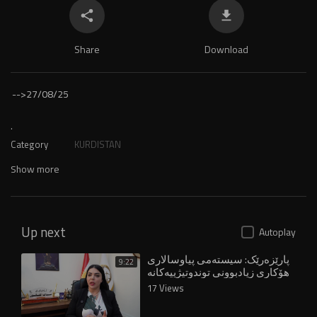
Share
Download
-->
27/08/25
.
Category
KURDISTAN
Show more
Up next
Autoplay
پارێزەرێک: سیستەمی پیاوسالاری
9:22
هۆکاری زیادبوونی توندوتیژییەکانە
بەرامبەر ژنان
17 Views