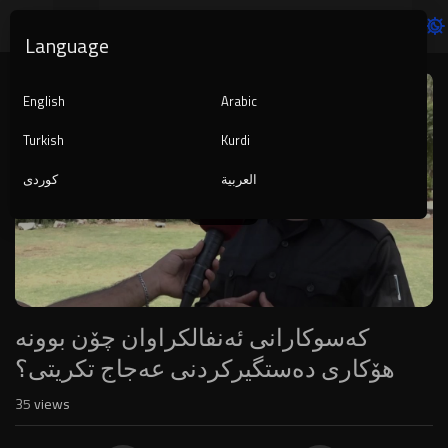
Language
Video
Player
English
Arabic
Turkish
Kurdi
العربية
کوردی
1080p
240p
auto
کەسوکارانی ئەنفالکراوان چۆن بوونە
هۆکاری دەستگیرکردنی عەجاج تکریتی؟
35
views