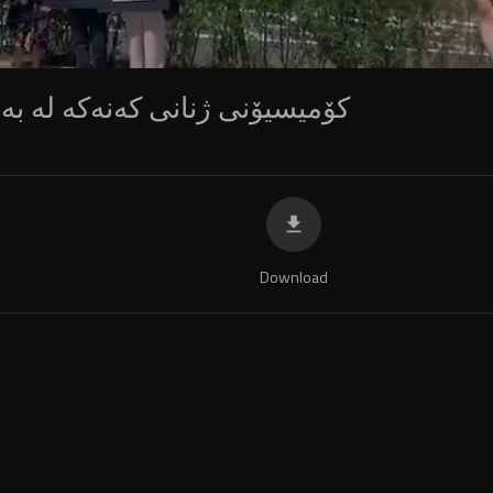
کۆمیسیۆنی ژنانی کەنەکە لە بەر
Download