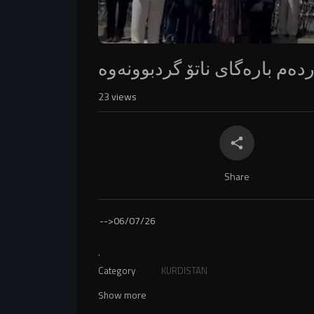
دەم بارەگای ناتۆ گردبوونەوە
23
views
Share
-->
06/07/26
.
Category
KURDISTAN
Show more