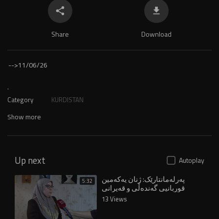
Share
Download
-->
11/06/26
.
Category
KURDISTAN
Show more
Up next
Autoplay
پەرلەمانتارێک: ژنان یەکەمین
5:32
قوربانیی گەندەڵی و قەیرانی
خزمەتگوزارین
13 Views