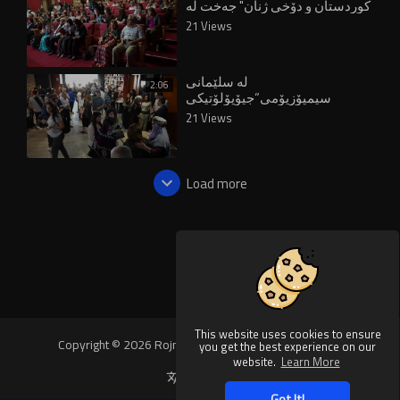
کوردستان و دۆخی ژنان" جەخت لە
ستاتۆی سیاسی کرایەوە
21 Views
لە سلێمانی
2:06
سیمپۆزیۆمی“جیۆپۆلۆتیکی
کوردستان و دۆخی ژنان” دەستی
21 Views
پێکرد
Load more
This website uses cookies to ensure
Copyright © 2026 Rojnews Video. All rights reserved.
you get the best experience on our
website.
Learn More
Language
Got It!