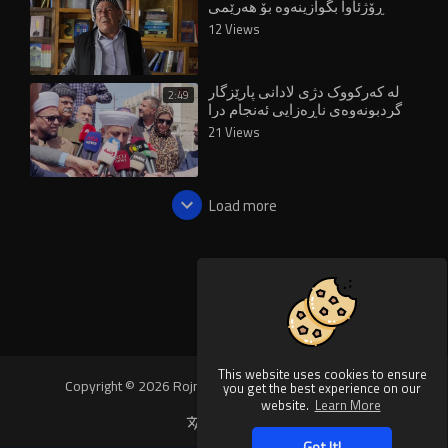
ڕۆژئاوا بگوازینەوە بۆ هەرێمی
کوردستان
12 Views
لە کەرکووک دژی لادانی پارێزگار
2:49
گردبونەوەی ناڕەزایی ئەنجام درا
21 Views
Load more
This website uses cookies to ensure
Copyright © 2026 Rojnews Video. All rights reserved.
you get the best experience on our
website.
Learn More
Language
Got It!