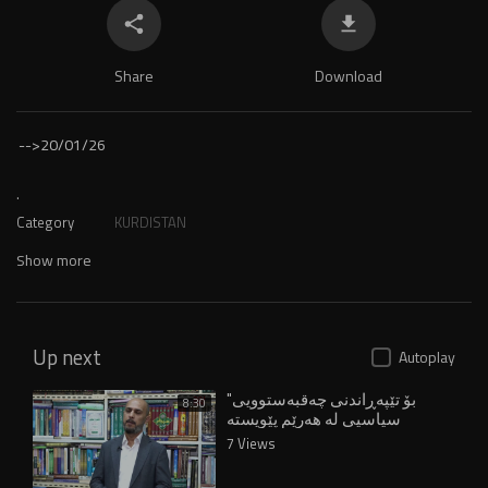
Share
Download
-->
20/01/26
.
Category
KURDISTAN
Show more
Up next
Autoplay
"بۆ تێپەڕاندنی چەقبەستوویی
8:30
سیاسیی لە هەرێم پێویستە
هەڵبژاردن ئەنجام بدرێتەوە"
7 Views