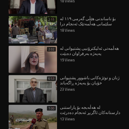
18 Views
بۆ ناساندنی هێڵی گەرمی ١١٩ لە
2:11
سلێمانی هەڵمەتێک ئەنجام درا
18 Views
هەڵمەتی ئەلیکترۆنیی پشتیوانی لە
2:02
یەپەژە بەرفراوان دەبێت
19 Views
ژنان و توێژەکانی باشوور پشتیوانی
6:53
خۆیان بۆ یەپەژە ڕاگەیاند
23 Views
لە هەڵەبجە بۆ پاراستنی
1:00
دارستانەکان ئاگربڕ ئەنجام دەدرێت
13 Views