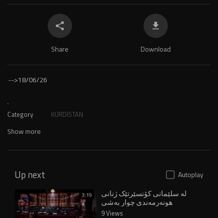
Share
Download
-->
18/06/26
.
Category
KURDISTAN
Show more
Up next
Autoplay
لە سلێمانی کۆنسێرتێک ژنانی
3:19
هونەرمەندی چوار بەشی
کوردستان کۆدەکاتەوە
9 Views