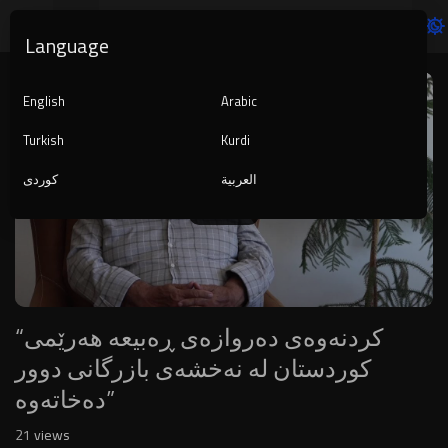
Language
Video
Player
English
Arabic
Turkish
Kurdi
العربية
کوردی
1080p
240p
auto
“کردنەوەی دەروازەی ڕەبیعە هەرێمی
کوردستان لە نەخشەی بازرگانی دوور
دەخاتەوە”
21
views