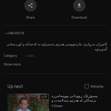
Share
Download
-->
06/03/23
⁣کامیران بەرواری: چارەنووسی هەرێم بەستراوە بە کەجەکە و کوردستانی
گەورەوە
Category
arabic
Show more
Up next
Autoplay
پسپۆڕێک: ڕوودانی بوومەلەرزە
6:30
نزمەکان لە هەرێم سەلامەت و
دڵخۆشکەرە
5 Views