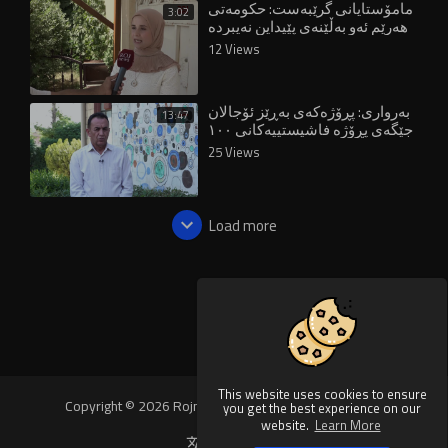
مامۆستایانی گرێبەست: حکومەتی
3:02
هەرێم ئەو بەڵێنەی پێیداین نەیبردە
سەر
12 Views
بەرواری: پڕۆژەکەی بەڕێز ئۆجالان
13:47
جێگەی پڕۆژە فاشیستییەکانی ١٠٠
ساڵی ڕابردوو دەگرێتەوە
25 Views
Load more
This website uses cookies to ensure
Copyright © 2026 Rojnews Video. All rights reserved.
you get the best experience on our
website.
Learn More
Language