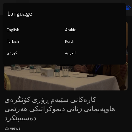
Language
Video
Player
English
Arabic
Turkish
Kurdi
العربية
کوردی
1080p
240p
auto
کارەکانی سێیەم ڕۆژی کۆنگرەی
هاوپەیمانی ژنانی دیموکراتیکی هەرێمی
دەستیپێکرد
26
views