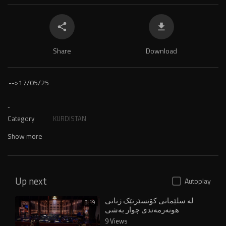
Share
Download
-->
17/05/25
..
Category
KURDISTAN
Show more
Up next
Autoplay
لە سلێمانی کۆنسێرتێک ژنانی
3:19
هونەرمەندی چوار بەشی
کوردستان کۆدەکاتەوە
9 Views