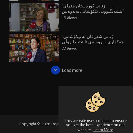
"ژنانی کوردستان هێمای
4:28
پێشەنگبوونی تێکۆشانی نەتەوەیین"
19 Views
"ژنانی شەڕڤان لە تێکۆشانی
7:47
چەکداری و پرۆسەی ئاشتییدا ڕۆڵی
سەرەکیان هەبووە"
22 Views
Load more
This website uses cookies to ensure
Copyright © 2026 Rojnews Video. All rights reserved.
you get the best experience on our
website.
Learn More