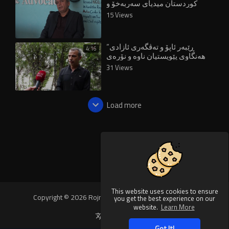
کوردستان میدیای سەربەخۆ و
ئازادی ڕۆژنامەوانی هەیە
15 Views
“ڕێبەر ئاپۆ و تەڤگەری ئازادی
4:16
هەنگاوی پێویستیان ناوە و نۆرەی
تورکیایە”
31 Views
Load more
This website uses cookies to ensure
Copyright © 2026 Rojnews Video. All rights reserved.
you get the best experience on our
website.
Learn More
Language
Got It!