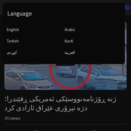
Language
Video
Player
English
Arabic
Turkish
Kurdi
العربية
کوردی
1080p
240p
auto
ژنە ڕۆژنامەنووسێکی ئەمریکی ڕفێندرا؛
دژە تیرۆری عێراق ئازادی کرد
30
views