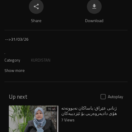
Share
Download
-->
31/03/26
.
Category
KURDISTAN
Show more
Up next
Autoplay
ژنانی عێراق: یاساکان نەبوونەتە
16:46
هۆی دادپەروەریی بۆ ئێزدییەکان
7 Views