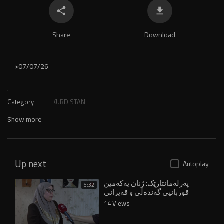
Share
Download
-->
07/07/26
.
Category
KURDISTAN
Show more
Up next
Autoplay
پەرلەمانتارێک: ژنان یەکەمین
5:32
قوربانیی گەندەڵی و قەیرانی
خزمەتگوزارین
14 Views