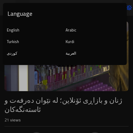
Language
Video
Player
English
Arabic
Turkish
Kurdi
العربية
کوردی
1080p
240p
auto
ژنان و بازاڕی ئۆنلاین؛ لە نێوان دەرفەت و
ئاستەنگەکان
21
views