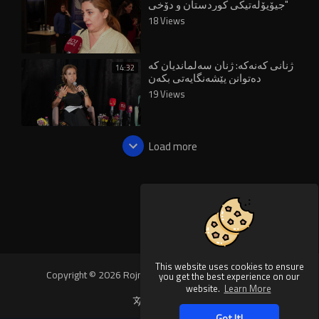
"جیۆپۆلەتیکی کوردستان و دۆخی
ژنان" دەڕوانن
18 Views
ژنانی کەنەکە: ژنان سەلماندیان کە
14:32
دەتوانن پێشەنگایەتی بکەن
19 Views
Load more
This website uses cookies to ensure
Copyright © 2026 Rojnews Video. All rights reserved.
you get the best experience on our
website.
Learn More
Language
Got It!