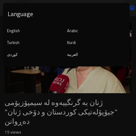
Language
Video
Player
English
Arabic
Turkish
Kurdi
العربية
کوردی
1080p
240p
auto
ژنان بە گرنگییەوە لە سیمپۆزیۆمی
"جیۆپۆلەتیکی کوردستان و دۆخی ژنان"
دەڕوانن
19
views