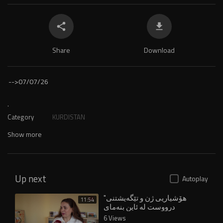
Share
Download
-->
07/07/26
.
Category
KURDISTAN
Show more
Up next
Autoplay
"هۆشیاریی ژن و تێگەیشتنی
11:54
درووست لە ئاین بنەمای
بوونیادنانی نەتەوەیە"
6 Views