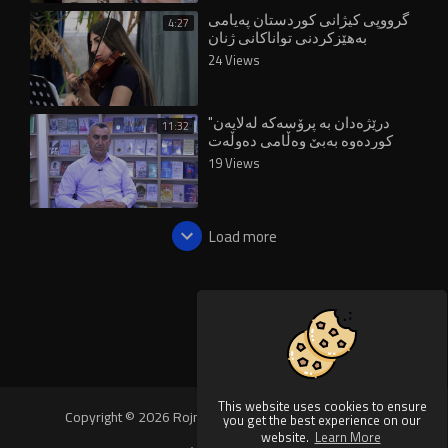
گرووپی کیژانی کوردستان پەیامی
4:27
بەهێزکردنی تواناکانی ژنان
دەگەیەنێت
24 Views
"درێژەدان بە پرۆسەکە لەلایەن
11:32
کوردەوە بەبێ وەڵامی دەوڵەت
قورسە"
19 Views
Load more
This website uses cookies to ensure
Copyright © 2026 Rojnews Video. All rights reserved.
you get the best experience on our
website.
Learn More