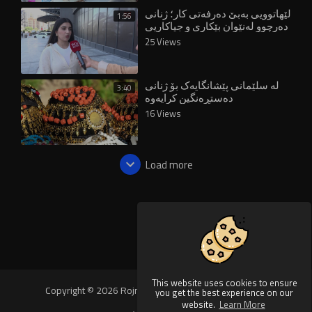
لێهاتوویی بەبێ دەرفەتی کار؛ ژنانی
1:56
دەرچوو لەنێوان بێکاری و جیاکاریی
25 Views
لە سلێمانی پێشانگایەک بۆ ژنانی
3:40
دەستڕەنگین کرایەوە
16 Views
Load more
This website uses cookies to ensure
Copyright © 2026 Rojnews Video. All rights reserved.
you get the best experience on our
website.
Learn More