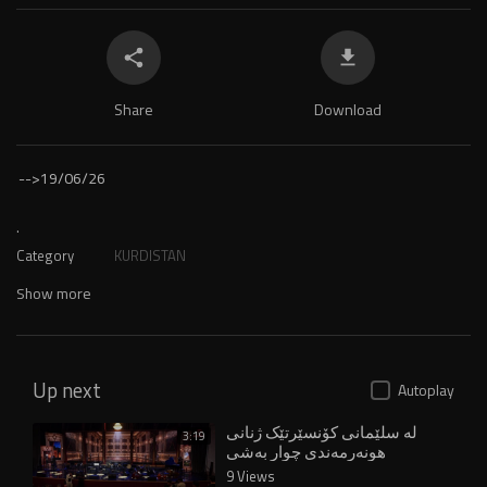
Share
Download
-->
19/06/26
.
Category
KURDISTAN
Show more
Up next
Autoplay
لە سلێمانی کۆنسێرتێک ژنانی
3:19
هونەرمەندی چوار بەشی
کوردستان کۆدەکاتەوە
9 Views