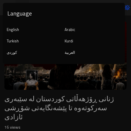
Language
Video
Player
English
Arabic
Turkish
Kurdi
العربية
کوردی
1080p
240p
auto
ژنانی ڕۆژهەڵاتی کوردستان لە سێبەری
سەرکوتەوە تا پێشەنگایەتی شۆڕشی
ئازادی
16
views