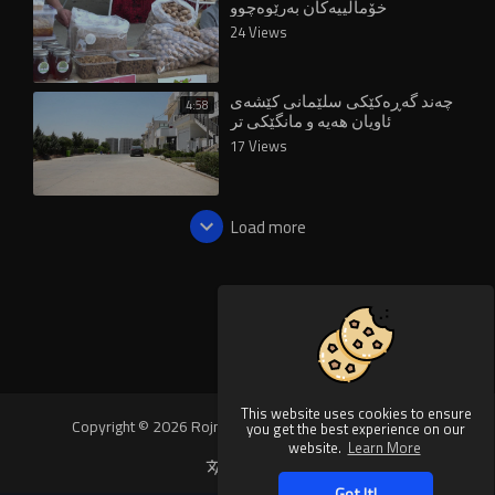
خۆماڵییەکان بەرێوەچوو
24 Views
چەند گەڕەکێکی سلێمانی کێشەی
4:58
ئاویان هەیە و مانگێکی تر
چارەسەردەکرێت
17 Views
Load more
This website uses cookies to ensure
Copyright © 2026 Rojnews Video. All rights reserved.
you get the best experience on our
website.
Learn More
Language
Got It!