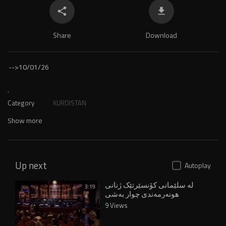
Share
Download
-->
10/01/26
.
Category
KURDISTAN
Show more
Up next
Autoplay
لە سلێمانی کۆنسێرتێک ژنانی
3:19
هونەرمەندی چوار بەشی
کوردستان کۆدەکاتەوە
9 Views