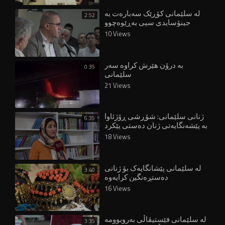
لە سلێمانی کۆڕێک سەبارەت بە
2:52
جینۆسایدی سپی بەڕێوەچوو
10 Views
بە درۆن هێرش کراوە سەر
0:35
سلێمانی
21 Views
ژنانی سلێمانی: شۆڕشی ڕۆژئاوا
6:35
بە پێشەنگایەتی ژنان دەستی پێکرد
18 Views
لە سلێمانی پێشانگایەک بۆ ژنانی
3:40
دەستڕەنگین کرایەوە
16 Views
لە سلێمانی فێستیڤاڵی بەروبوومە
3:35