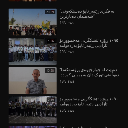
“بە فکری ڕێبەر ئاپۆ دەستکەوتی
20:39
شەهیدان دەپارێزین”
18 Views
١٠٩٥ ڕۆژە ئێشکگریی مەخموور بۆ
1:36
ئازادیی ڕێبەر ئاپۆ بەردەوامە
20 Views
"دەبێت لە چوارچێوەی پرۆسەکەدا
10:28
دەوڵەتی تورک دان بە بوونی کورددا
بنێت"
19 Views
١٠٩٠ ڕۆژە ئێشکگریی مەخموور بۆ
2:19
ئازادیی ڕێبەر ئاپۆ بەردەوامە
26 Views