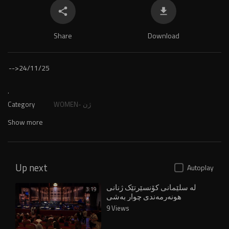
Share
Download
-->
24/11/25
.
WOMEN- ژن
Category
Show more
Up next
Autoplay
لە سلێمانی کۆنسێرتێک ژنانی
3:19
هونەرمەندی چوار بەشی
کوردستان کۆدەکاتەوە
9 Views