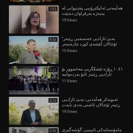
هەڵمەتی ئەلیکترۆنیی پشتیوانی لە
2:02
یەپەژە بەرفراوان دەبێت
19 Views
"بەبێ ئازادیی جەستەیی ڕێبەر
6:39
ئۆجالان کێشەی کورد چارەسەر
نابێت"
15 Views
١٠٤١ ڕۆژە ئێشکگریی مەخموور بۆ
1:27
ئازادیی ڕێبەر ئاپۆ بەردەوامە
11 Views
ئەبوبەکر هەڵەدنی: بەبێ ئازادیی
4:19
ڕێبەر ئۆجالان ئاشتی بەدی نایەت
19 Views
مامۆستایەکی ئایینیی: گۆشەگیری
5:30