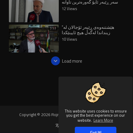
سەر ڕێبەر ئاپۆ گەورەترین تاوانە
12 Views
"هێشتنەوەی ڕێبەر ئۆجالان لە
3:53
زینداندا لەگەڵ هیچ ئایینێکدا
نایەتەوە"
10 Views
Load more
This website uses cookies to ensure
Copyright © 2026 Rojnews Video. All rights reserved.
you get the best experience on our
website.
Learn More
Language
Got It!