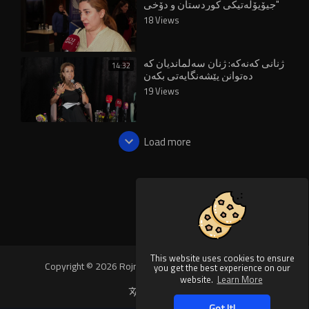
"جیۆپۆلەتیکی کوردستان و دۆخی
ژنان" دەڕوانن
18 Views
ژنانی کەنەکە: ژنان سەلماندیان کە
14:32
دەتوانن پێشەنگایەتی بکەن
19 Views
Load more
This website uses cookies to ensure
Copyright © 2026 Rojnews Video. All rights reserved.
you get the best experience on our
website.
Learn More
Language
Got It!