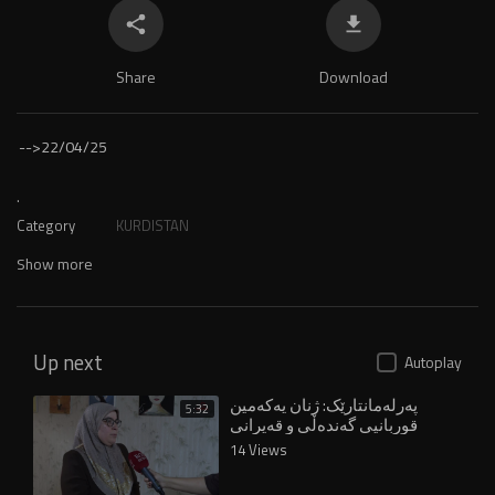
Share
Download
-->
22/04/25
.
Category
KURDISTAN
Show more
Up next
Autoplay
پەرلەمانتارێک: ژنان یەکەمین
5:32
قوربانیی گەندەڵی و قەیرانی
خزمەتگوزارین
14 Views