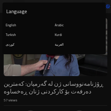
Language
Video
Player
English
Arabic
Turkish
Kurdi
العربية
کوردی
1080p
240p
auto
ڕۆژنامەنووسانی ژن لە گەرمیان: کەمترین
دەرفەت بۆ کارکردنی ژنان ڕەخساوە
57
views