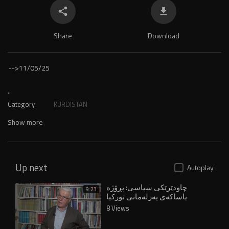
Share
Download
-->
11/05/25
..
Category
KURDISTAN
Show more
Up next
Autoplay
چاودێرێکی سیاسی: پڕۆژە
9:23
یاساکەی پەرلەمانی تورکیا
دەستکەوتێکی مێژووییە
8 Views