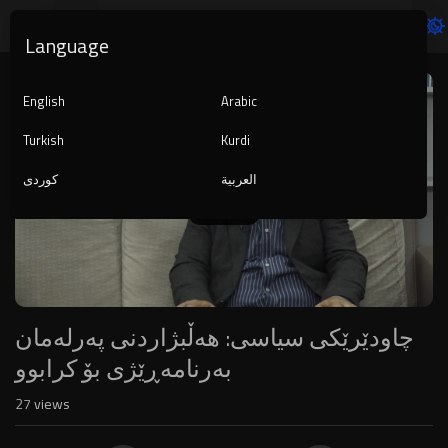
Language
Video
Player
English
Arabic
Turkish
Kurdi
العربية
کوردی
1080p
240p
auto
چاودێرێکی سیاسی: هەڵبژاردنی پەرلەمان
بەرنامەڕێژی بۆ کرابوو
27
views