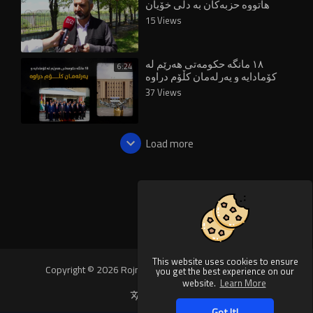
هاتووە حزبەکان بە دڵی خۆیان
دەرگاکەی دەکەنەوە"
15 Views
١٨ مانگە حکومەتی هەرێم لە
6:24
کۆمادایە و پەرلەمان کڵۆم دراوە
37 Views
Load more
This website uses cookies to ensure
Copyright © 2026 Rojnews Video. All rights reserved.
you get the best experience on our
website.
Learn More
Language
Got It!