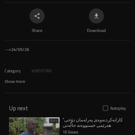
Share
Download
-->
24/05/26
.
Category
KURDISTAN
Show more
Up next
Autoplay
"کارانەکردنەوەی پەرلەمان دۆخی
7:31
هەرێمی خستووەتە حاڵەتی
پاشاگەردانییەوە"
16 Views