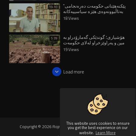
"پێکنەهێنانی حکومەت دەرەنجامی
19:10
بەتاڵبوونەوەی هێزە سیاسییەکانە
لە گوتاری نەتەوەیی"
18 Views
هۆشیاری؛ گوندێكی گەمارۆدراو بە
5:39
مین و پەراوێزخراو لەلای حکومەت
19 Views
Load more
This website uses cookies to ensure
Copyright © 2026 Rojnews Video. All rights reserved.
you get the best experience on our
website.
Learn More