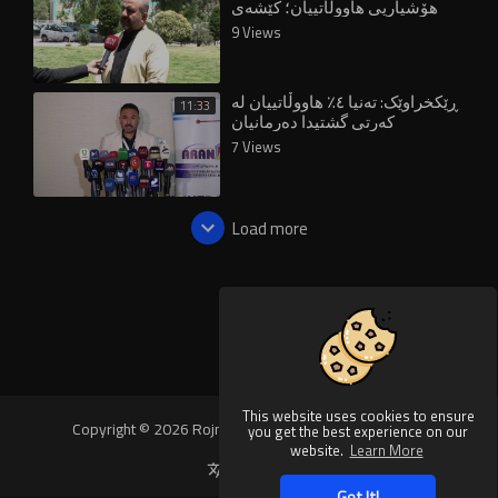
هۆشیاریی هاووڵاتییان؛ کێشەی
خنکان لە کوێدایە؟
9 Views
ڕێکخراوێک: تەنیا ٤٪ هاووڵاتییان لە
11:33
کەرتی گشتیدا دەرمانیان
دەستدەکەوێت
7 Views
Load more
This website uses cookies to ensure
Copyright © 2026 Rojnews Video. All rights reserved.
you get the best experience on our
website.
Learn More
Language
Got It!