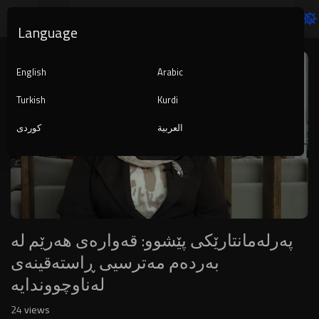
Language
Video
Player
English
Arabic
Turkish
Kurdi
العربية
کوردی
1080p
240p
auto
پەرلەمانتارێکی پێشوو: قەوارەی هەرێم لە
بەردەم مەترسیی ڕاستەقینەی
لەناوچووندایە
24
views