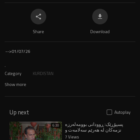
Share
Download
-->
01/07/26
.
Category
KURDISTAN
Show more
Up next
Autoplay
پسپۆڕێک: ڕوودانی بوومەلەرزە
6:30
نزمەکان لە هەرێم سەلامەت و
دڵخۆشکەرە
7 Views