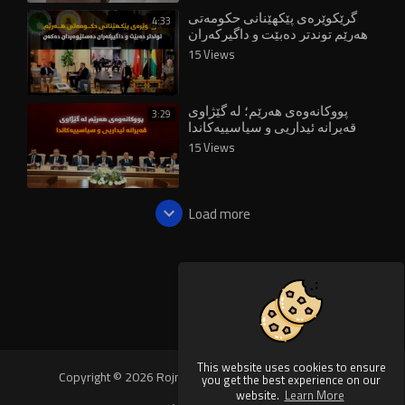
گرێکوێرەی پێکهێنانی حکومەتی
4:33
هەرێم توندتر دەبێت و داگیرکەران
دەستێوەردان دەکەن
15 Views
پووکانەوەی هەرێم؛ لە گێژاوی
3:29
قەیرانە ئیداریی و سیاسییەکاندا
15 Views
Load more
This website uses cookies to ensure
Copyright © 2026 Rojnews Video. All rights reserved.
you get the best experience on our
website.
Learn More