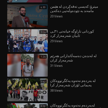
میترۆ: کەیسی تەقەکردن لە هێمن
4:30
مامەند بە نێودەوڵەتیی دەکەین
20 Views
کوردانی تاراوگە خیانەتی ٣١ـی
3:04
ئابیان شەرمەزار کرد
29 Views
لە لەندەن دەسەڵاتدارانی هەرێم
1:24
شەرمەزار کران
31 Views
لە بەردەم نەتەوە یەکگرتووەکان
5:42
پەیمانی لۆزان شەرمەزار کرا
38 Views
لەبەردەم نەتەوە یەکگرتووەکان
3:16