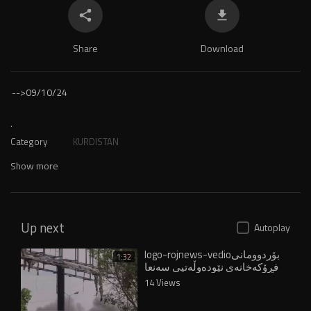
Share
Download
-->
09/10/24
.
Category
KURDISTAN
Show more
Up next
Autoplay
logo-rojnews-vedioبۆردوومانی
1:32
فڕۆکەخانەی نێودەوڵەتیی سەنعا
کرا
14 Views