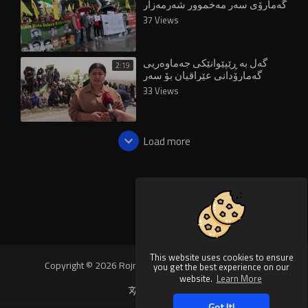
گەمارۆی سەر مەخموور شەرمەزار
کرا
37 Views
گەل بە ڕێپێوانێکی جەماوەریی
2:19
گەمارۆدانی عێراقیان بۆ سەر
مەخموور شەرمەزار کرد
33 Views
Load more
This website uses cookies to ensure
Copyright © 2026 Rojnews Video. All rights reserved.
you get the best experience on our
website.
Learn More
Language
Got It!