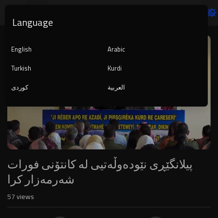
Language
Video
Player
English
Arabic
Turkish
Kurdi
العربية
کوردی
240p
پیلانگێڕی نێودەوڵەتیی لە کانتۆنی فورات
شەرمەزار کرا
57
views