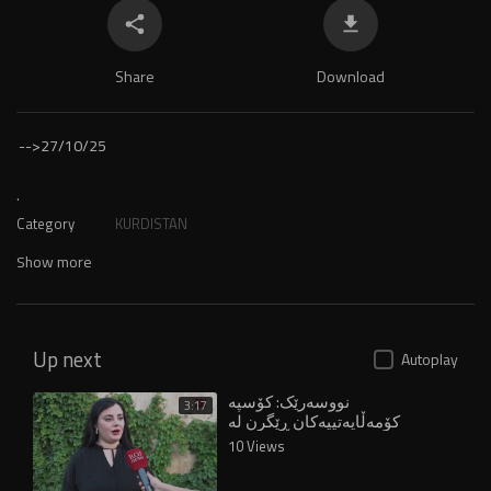
Share
Download
-->
27/10/25
.
Category
KURDISTAN
Show more
Up next
Autoplay
نووسەرێک: کۆسپە
3:17
کۆمەڵایەتییەکان ڕێگرن لە
دەرکەوتنی ژنان
10 Views