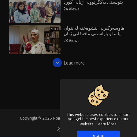
پێویستی یەكگرتوویی ژنانی كورد
بەڕێوەچوو
24 Views
هاوسەرگیریی پێشوەختە لە نێوان
9:03
یاسا و پاراستنی مافەکانی ژنان
23 Views
Load more
This website uses cookies to ensure
Copyright © 2026 Rojnews Video. All rights reserved.
you get the best experience on our
website.
Learn More
Language
Got It!