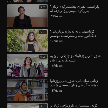
"پاراستنی هێزی پێشمەرگەی ژنان
9:30
بەرزکردنەوەی ڕۆڵی ژنە لە
دامەزراوە ئەمنییەکاندا"
20 Views
"کۆتاییهێنان بە یەپەژە بڕیارێکی
5:28
دیکتاتۆرانەیە و مەترسییە بۆسەر
مافەکانی ژنان"
17 Views
شۆڕشی ڕۆژئاوا؛ مۆدێلێکی نوێ بۆ
6:03
پێشەنگایەتی ژنان
15 Views
ژنانی سلێمانی: شۆڕشی ڕۆژئاوا
6:35
بە پێشەنگایەتی ژنان دەستی پێکرد
18 Views
کۆیە؛ سیمیناری بارودۆخی ژنان و
3:50