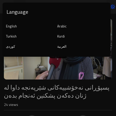
Language
Video
Player
English
Arabic
Turkish
Kurdi
العربية
کوردی
240p
پسپۆڕانی نەخۆشییەکانی شێرپەنجە داوا لە
ژنان دەکەن پشکنین ئەنجام بدەن
24
views