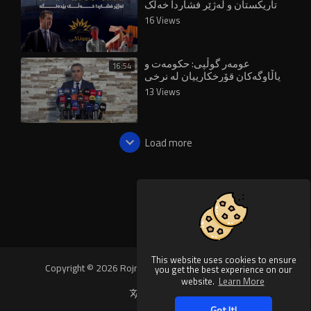
تاریکستان و لەژێر فشاردا خەڵک
بێدەنگە
16 Views
عومەر گوڵپی: حکومەت و
16:54
پاڵاوگەکان قۆرخکارییان لە نرخی
بەنزین کردووە
13 Views
Load more
This website uses cookies to ensure
Copyright © 2026 Rojnews Video. All rights reserved.
you get the best experience on our
website.
Learn More
Language
Got It!