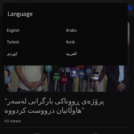
Language
Video
Player
English
Arabic
Turkish
Kurdi
العربية
کوردی
1080p
240p
auto
“پرۆژەی ڕووناکی بارگرانی لەسەر
هاوڵاتیان درووست کردووە”
45
views