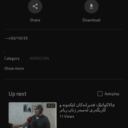
Share
Download
-->
02/10/25
.
Category
KURDISTAN
Show more
Up next
Autoplay
چالاکوانێک: قەیرانەکان لێکەوتە و
7:27
کاریگەری لەسەر ژنان زیاتر
درووستکردووە
11 Views