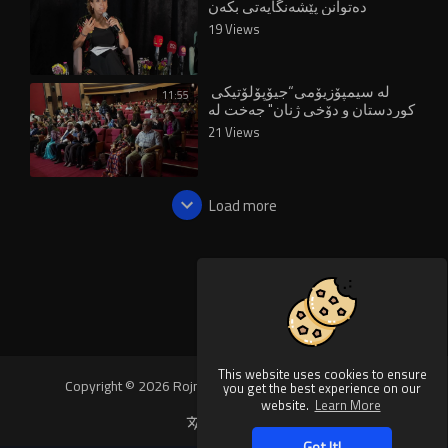
دەتوانن پێشەنگایەتی بکەن
19 Views
لە سیمپۆزیۆمی“جیۆپۆلۆتیکی
11:55
کوردستان و دۆخی ژنان" جەخت لە
ستاتۆی سیاسی کرایەوە
21 Views
Load more
This website uses cookies to ensure
Copyright © 2026 Rojnews Video. All rights reserved.
you get the best experience on our
website.
Learn More
Language
Got It!