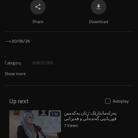
Share
Download
-->
30/06/26
.
Category
KURDISTAN
Show more
Up next
Autoplay
پەرلەمانتارێک: ژنان یەکەمین
5:32
قوربانیی گەندەڵی و قەیرانی
خزمەتگوزارین
7 Views