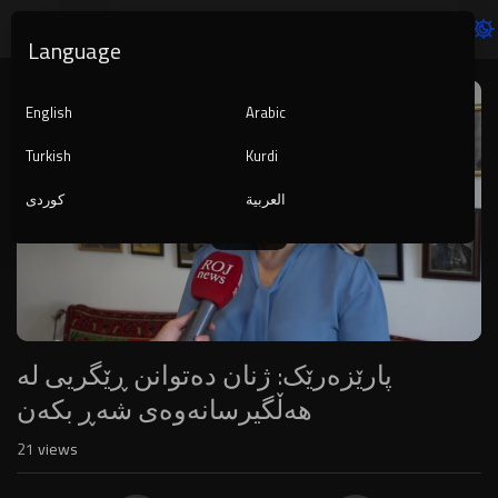
Language
Video
Player
English
Arabic
Turkish
Kurdi
العربية
کوردی
1080p
240p
auto
پارێزەرێک: ژنان دەتوانن ڕێگریی لە
هەڵگیرسانەوەی شەڕ بکەن
21
views