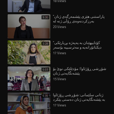
18 Views
"پاراستنی هێزی پێشمەرگەی ژنان
9:30
بەرزکردنەوەی ڕۆڵی ژنە لە
دامەزراوە ئەمنییەکاندا"
20 Views
"کۆتاییهێنان بە یەپەژە بڕیارێکی
5:28
دیکتاتۆرانەیە و مەترسییە بۆسەر
مافەکانی ژنان"
17 Views
شۆڕشی ڕۆژئاوا؛ مۆدێلێکی نوێ بۆ
6:03
پێشەنگایەتی ژنان
15 Views
ژنانی سلێمانی: شۆڕشی ڕۆژئاوا
6:35
بە پێشەنگایەتی ژنان دەستی پێکرد
17 Views